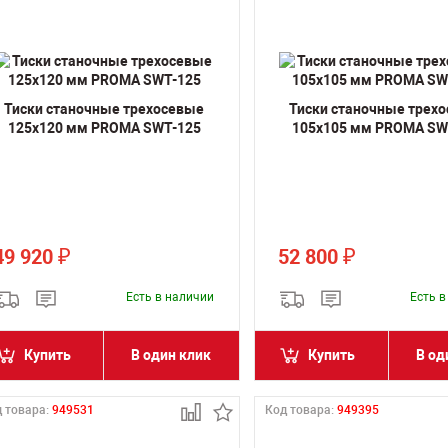
Тиски станочные трехосевые
Тиски станочные трех
125х120 мм PROMA SWT-125
105х105 мм PROMA SW
49 920
52 800
₽
₽
Есть в наличии
Есть 
Купить
В один клик
Купить
В од
 товара:
949531
Код товара:
949395