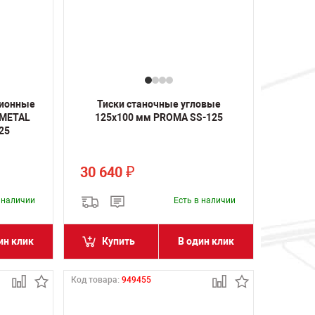
зионные
Тиски станочные угловые
 METAL
125х100 мм PROMA SS-125
25
30 640
₽
в наличии
Есть в наличии
ин клик
Купить
В один клик
Код товара:
949455