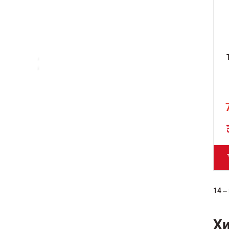
14
–
Х