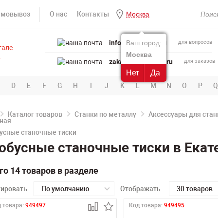
амовывоз
О нас
Контакты
Москва
info@powertool.ru
Ваш город:
для вопросов
Москва
zakaz@powertool.ru
для заказов
Нет
Да
D
E
F
G
H
I
J
K
L
M
N
O
P
Q
Каталог товаров
Станки по металлу
Аксессуары для стан
усные станочные тиски
обусные станочные тиски в Екат
го 14 товаров в разделе
тировать
По умолчанию
Отображать
30 товаров
 товара:
949497
Код товара:
949495