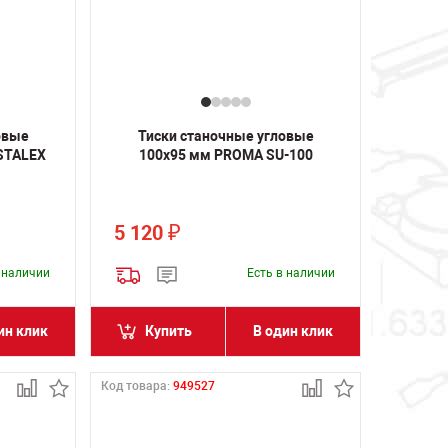
овые
Тиски станочные угловые
STALEX
100х95 мм PROMA SU-100
5 120
₽
в наличии
Есть в наличии
ин клик
Купить
В один клик
Код товара:
949527