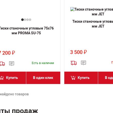
Тиски станочные углов
мм JET
Тиски станочные угловые 75х76
мм PROMA SU-75
3 500
₽
7 200
₽
Есть в наличии
Купить
В один клик
Купить
В од
 найдено товаров
иты продаж