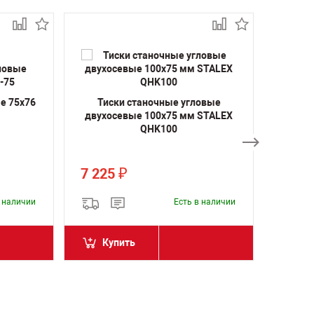
е 75х76
Тиски станочные угловые
Тис
двухосевые 100х75 мм STALEX
125
QHK100
7 225
7 84
₽
в наличии
Есть в наличии
Купить
Ку