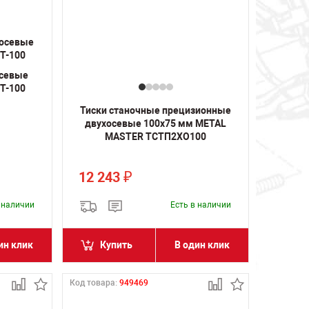
осевые
T-100
Тиски станочные прецизионные
двухосевые 100х75 мм METAL
MASTER ТСТП2ХО100
12 243
₽
в наличии
Есть в наличии
ин клик
Купить
В один клик
Код товара:
949469