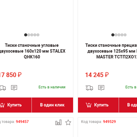
Тиски станочные угловые
Тиски станочные преци
двухосевые 160х120 мм STALEX
двухосевые 125х95 мм
QHK160
MASTER ТСТП2ХО1
17 850
14 245
₽
₽
Есть в наличии
Есть 
Купить
В один клик
Купить
В од
 товара:
949457
Код товара:
949529