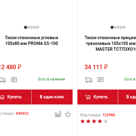
Тиски станочные угловые
Тиски станочные преци
100х80 мм PROMA SS-100
трехосевые 105х105 мм
MASTER ТСТП3ХО1
12 480
34 111
₽
₽
Есть в наличии
Есть 
Купить
В один клик
Купить
В од
 товара:
949453
Код товара:
122988