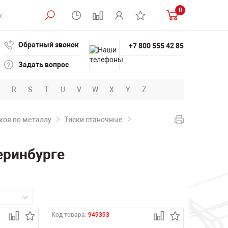
0
Обратный звонок
+7 800 555 42 85
Задать вопрос
R
S
T
U
V
W
X
Y
Z
ков по металлу
Тиски станочные
еринбурге
Код товара:
949393