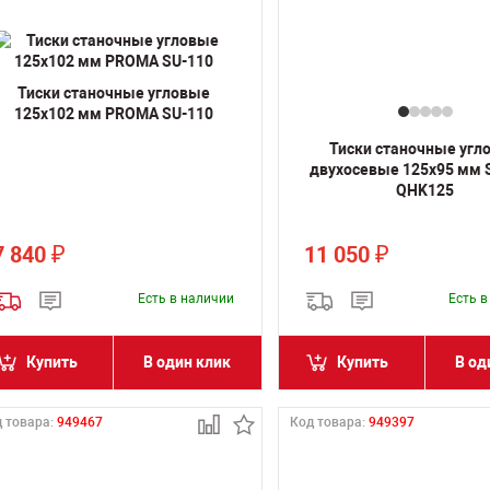
Тиски станочные угловые
125х102 мм PROMA SU-110
Тиски станочные угл
двухосевые 125х95 мм 
QHK125
7 840
11 050
₽
₽
Есть в наличии
Есть 
Купить
В один клик
Купить
В од
 товара:
949467
Код товара:
949397