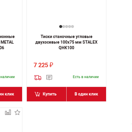
зионные
Тиски станочные угловые
 METAL
двухосевые 100х75 мм STALEX
06
QHK100
7 225
₽
в наличии
Есть в наличии
ин клик
Купить
В один клик