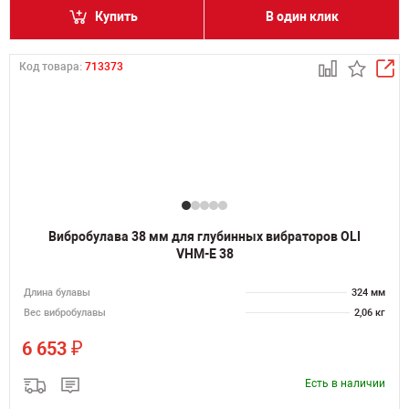
Купить
В один клик
Код товара:
713373
Вибробулава 38 мм для глубинных вибраторов OLI
VHM-E 38
Длина булавы
324 мм
Вес вибробулавы
2,06 кг
₽
6 653
Есть в наличии