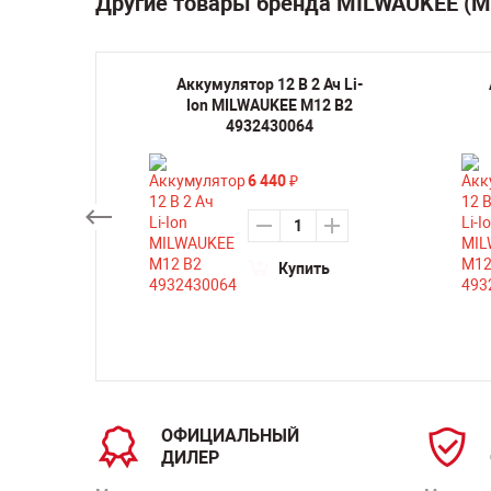
Другие товары бренда MILWAUKEE (
ручная
Аккумулятор 12 В 2 Ач Li-
а по
Ion MILWAUKEE M12 B2
EE M12
4932430064
6 440
₽
Купить
ть
ОФИЦИАЛЬНЫЙ
ДИЛЕР