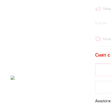
Наш
Кол-во
Безн
Аналоги