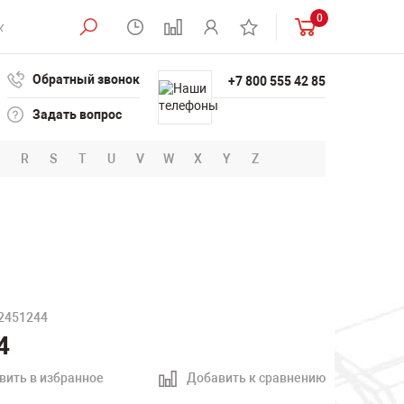
0
Обратный звонок
+7 800 555 42 85
Задать вопрос
R
S
T
U
V
W
X
Y
Z
32451244
4
вить в избранное
Добавить к сравнению