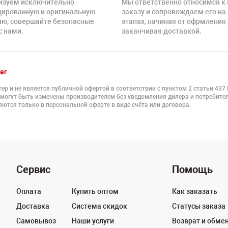
изуем исключительно
Мы ответственно относимся к
цированную и оригинальную
заказу и сопровождаем его на
ию, совершайте безопасные
этапах, начиная от офрмления 
с нами.
заканчивая доставкой.
er
ер и не является публичной офертой в соответствии с пунктом 2 статьи 437
 могут быть изменены производителем без уведомления дилера и потребител
ются только в персональной оферте в виде счёта или договора.
Сервис
Помощь
Оплата
Купить оптом
Как заказать
Доставка
Система скидок
Статусы заказа
Самовывоз
Наши услуги
Возврат и обме