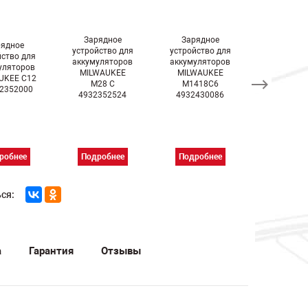
Зарядное
Зарядное
Зарядн
рядное
устройство для
устройство для
устройств
йство для
аккумуляторов
аккумуляторов
аккумуля
уляторов
MILWAUKEE
MILWAUKEE
MILWAU
UKEE C12
M28 C
M1418C6
M12-1
32352000
4932352524
4932430086
4932352
робнее
Подробнее
Подробнее
Подроб
ся:
а
Гарантия
Отзывы