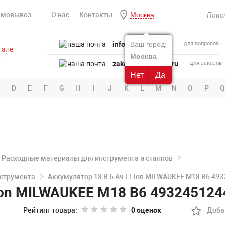
амовывоз
О нас
Контакты
Москва
info@powertool.ru
Ваш город:
для вопросов
Москва
zakaz@powertool.ru
для заказов
Нет
Да
D
E
F
G
H
I
J
K
L
M
N
O
P
Q
Расходные материалы для инструмента и станков
нструмента
Аккумулятор 18 В 6 Ач Li-Ion MILWAUKEE M18 B6 49
-Ion MILWAUKEE M18 B6 493245124
Рейтинг товара:
0 оценок
Доба