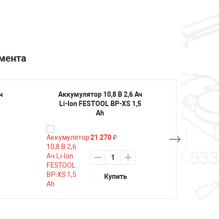
умента
ч
Аккумулятор 10,8 В 2,6 Ач
Аккуму
Li-Ion FESTOOL BP-XS 1,5
Li-Ion
Ah
21 270
₽
Купить