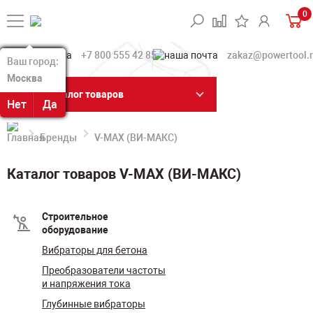
0
+7 800 555 42 85
zakaz@powertool.
Ваш город:
Ваш город:
Москва
Москва
Каталог товаров
Нет
Нет
Да
Да
Бренды
V-MAX (ВИ-МАКС)
Каталог товаров V-MAX (ВИ-МАКС)
Строительное
оборудование
Вибраторы для бетона
Преобразователи частоты
и напряжения тока
Глубинные вибраторы