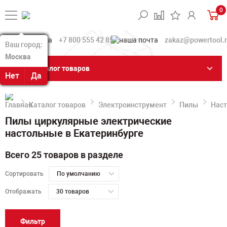
0
+7 800 555 42 85
zakaz@powertool.
Ваш город:
Ваш город:
Москва
Москва
Каталог товаров
Нет
Нет
Да
Да
Каталог товаров
Электроинструмент
Пилы
Наст
Пилы циркулярные электрические
настольные в Екатеринбурге
Всего 25 товаров в разделе
Сортировать
По умолчанию
Отображать
30 товаров
Фильтр