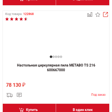
Код товара:
122868
Настольная циркулярная пила METABO TS 216
600667000
₽
78 130
Купить
В один клик