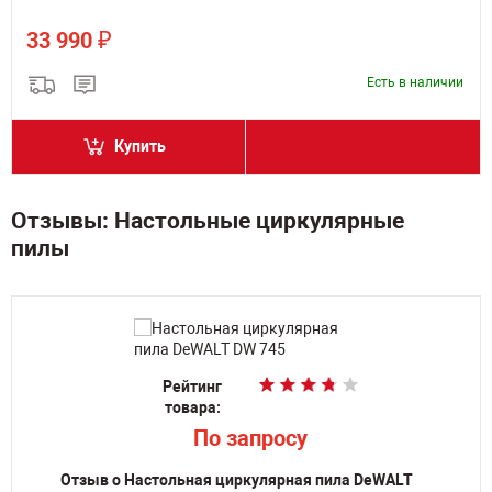
₽
33 990
Есть в наличии
Купить
Отзывы: Настольные циркулярные
пилы
Рейтинг
Рейтинг
Рейтинг
Рейтинг
Рейтинг
Рейтинг
Рейтинг
Рейтинг
товара:
товара:
товара:
товара:
товара:
товара:
товара:
товара:
По запросу
По запросу
p
13 990
По запросу
По запросу
p
p
p
188 698
33 900
33 900
Отзыв о Настольная циркулярная пила DeWALT