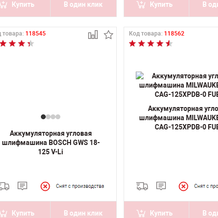
Купить
В один клик
Купить
В од
 товара:
118545
Код товара:
118562
Аккумуляторная угл
шлифмашина MILWAUK
CAG-125XPDB-0 FU
Аккумуляторная угловая
шлифмашина BOSCH GWS 18-
125 V-Li
Купить
В один клик
Купить
В од