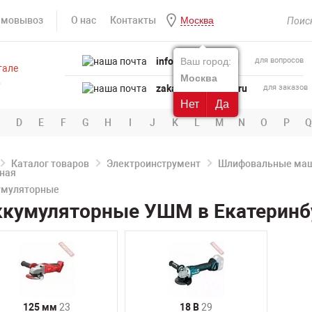
амовывоз
О нас
Контакты
Москва
info@powertool.ru
Ваш город:
для вопросов
Москва
zakaz@powertool.ru
для заказов
Нет
Да
D
E
F
G
H
I
J
K
L
M
N
O
P
Q
Каталог товаров
Электроинструмент
Шлифовальные ма
умуляторные
ккумуляторные УШМ в Екатеринб
125 мм
23
18 В
29