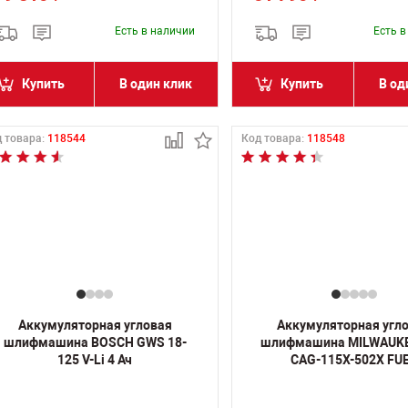
Есть в наличии
Есть 
Купить
В один клик
Купить
В од
 товара:
118544
Код товара:
118548
Аккумуляторная угловая
Аккумуляторная угл
шлифмашина BOSCH GWS 18-
шлифмашина MILWAUK
125 V-Li 4 Ач
CAG-115X-502X FU