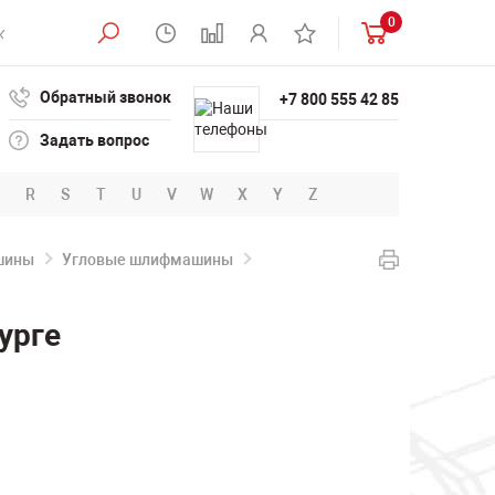
0
Обратный звонок
+7 800 555 42 85
Задать вопрос
R
S
T
U
V
W
X
Y
Z
шины
Угловые шлифмашины
урге