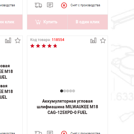
ин клик
Купить
В один клик
Код товара:
118554
овая
EE M18
FUEL
Аккумуляторная угловая
шлифмашина MILWAUKEE M18
CAG-125XPD-0 FUEL