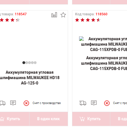
 товара:
118547
Код товара:
118560
Аккумуляторная угл
шлифмашина MILWAUK
CAG-115XPDB-0 FU
Аккумуляторная угловая
шлифмашина MILWAUKEE HD18
AG-125-0
Купить
В один клик
Купить
В од