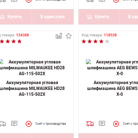
Купить
В один клик
Купить
В од
 товара:
134388
Код товара:
118538
Аккумуляторная угловая
Аккумуляторная угл
шлифмашина MILWAUKEE HD28
шлифмашина AEG BEWS 
AG-115-502X
X-0