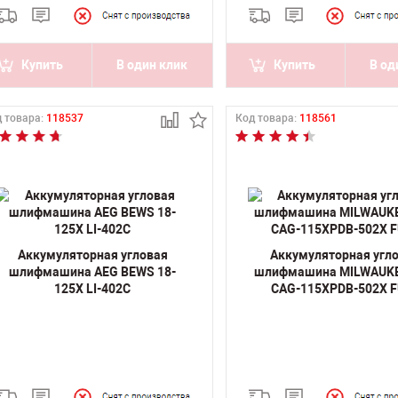
Купить
В один клик
Купить
В од
 товара:
118537
Код товара:
118561
Аккумуляторная угловая
Аккумуляторная угл
шлифмашина AEG BEWS 18-
шлифмашина MILWAUK
125Х LI-402C
CAG-115XPDB-502X 