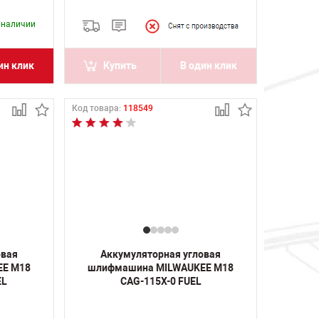
в наличии
ин клик
Купить
В один клик
Код товара:
118549
овая
Аккумуляторная угловая
EE M18
шлифмашина MILWAUKEE M18
EL
CAG-115X-0 FUEL