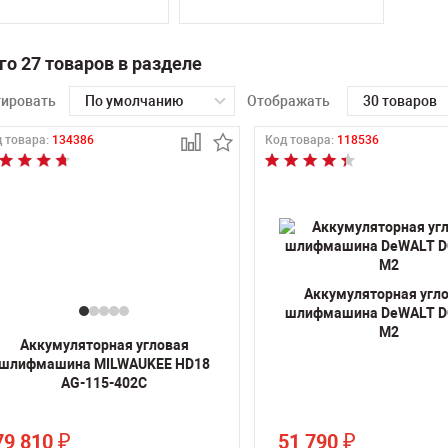
го 27 товаров в разделе
тировать
По умолчанию
Отображать
30 товаров
 товара:
134386
Код товара:
118536
Аккумуляторная угл
шлифмашина DeWALT D
M2
Аккумуляторная угловая
шлифмашина MILWAUKEE HD18
AG-115-402C
79 810
51 790
₽
₽