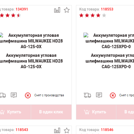
 товара:
134391
Код товара:
118553
Аккумуляторная угловая
Аккумуляторная угл
шлифмашина MILWAUKEE HD28
шлифмашина MILWAUK
AG-125-0Х
CAG-125XPD-0
Купить
В один клик
Купить
В од
 товара:
118543
Код товара:
118546