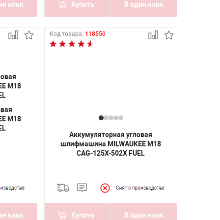
ин клик
Купить
В один клик
Код товара:
118550
овая
EE M18
EL
Аккумуляторная угловая
шлифмашина MILWAUKEE M18
CAG-125X-502X FUEL
ин клик
Купить
В один клик