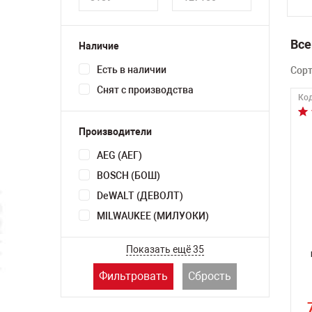
Все
Наличие
Есть в наличии
Сор
Снят с производства
Код
Производители
AEG (АЕГ)
BOSCH (БОШ)
DeWALT (ДЕВОЛТ)
MILWAUKEE (МИЛУОКИ)
Показать ещё 35
Фильтровать
Сбрость