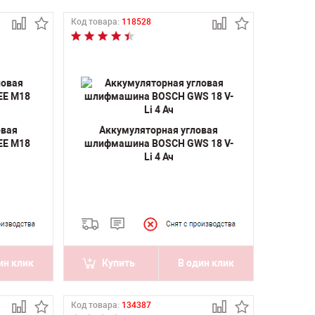
Код товара:
118528
овая
Аккумуляторная угловая
EE M18
шлифмашина BOSCH GWS 18 V-
Li 4 Ач
ин клик
Купить
В один клик
Код товара:
134387