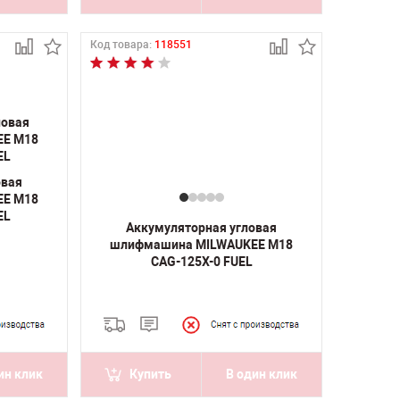
Код товара:
118551
овая
EE M18
EL
Аккумуляторная угловая
шлифмашина MILWAUKEE M18
CAG-125X-0 FUEL
ин клик
Купить
В один клик