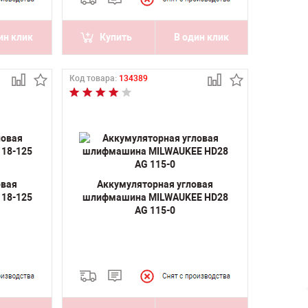
ин клик
Купить
В один клик
Код товара:
134389
овая
Аккумуляторная угловая
18-125
шлифмашина MILWAUKEE HD28
AG 115-0