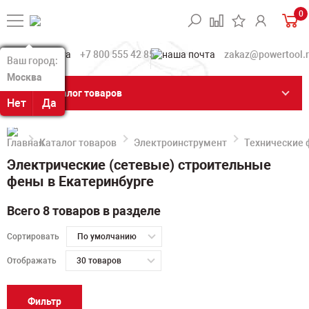
0
+7 800 555 42 85
zakaz@powertool.
Ваш город:
Ваш город:
Москва
Москва
Каталог товаров
Нет
Нет
Да
Да
Каталог товаров
Электроинструмент
Технические
Электрические (сетевые) строительные
фены в Екатеринбурге
Всего 8 товаров в разделе
Сортировать
По умолчанию
Отображать
30 товаров
Фильтр