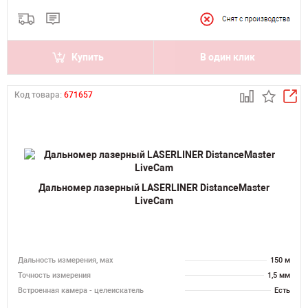
Купить
В один клик
Код товара:
671657
Дальномер лазерный LASERLINER DistanceMaster
LiveCam
Дальность измерения, мах
150 м
Точность измерения
1,5 мм
Встроенная камера - целеискатель
Есть