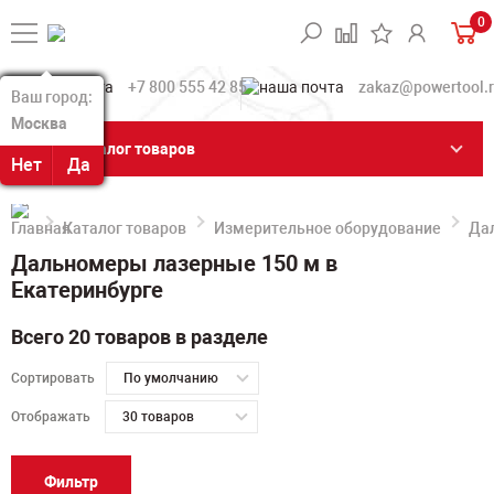
0
+7 800 555 42 85
zakaz@powertool.
Ваш город:
Ваш город:
Москва
Москва
Каталог товаров
Нет
Нет
Да
Да
Каталог товаров
Измерительное оборудование
Да
Дальномеры лазерные 150 м в
Екатеринбурге
Всего 20 товаров в разделе
Сортировать
По умолчанию
Отображать
30 товаров
Фильтр