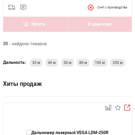
Купить
В один клик
20
– найдено товаров
Дальность:
30 м
40 м
50 м
80 м
100 м
200 м
Хиты продаж