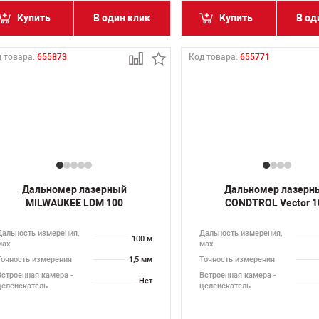
Купить
В один клик
Купить
В од
 товара:
655873
Код товара:
655771
Дальномер лазерный
Дальномер лазерн
MILWAUKEE LDM 100
CONDTROL Vector 1
Дальность измерения,
Дальность измерения,
100 м
мах
мах
Точность измерения
1,5 мм
Точность измерения
Встроенная камера -
Встроенная камера -
Нет
целеискатель
целеискатель