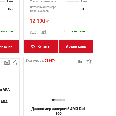
2 мм
Точность измерения
2 мм
Встроенная камера -
Нет
Нет
целеискатель
12 190
₽
в наличии
Есть в наличии
ин клик
Купить
В один клик
Код товара:
788474
 ADA
Дальномер лазерный AMO Dist
100