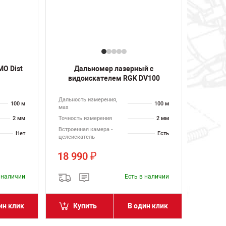
O Dist
Дальномер лазерный с
видоискателем RGK DV100
Дальность измерения,
100 м
100 м
мах
2 мм
Точность измерения
2 мм
Встроенная камера -
Нет
Есть
целеискатель
18 990
₽
в наличии
Есть в наличии
ин клик
Купить
В один клик