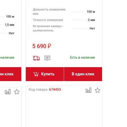
Дальность измерения,
100 м
мах
100 м
Точность измерения
2 мм
1,5 мм
Встроенная камера -
Нет
целеискатель
Нет
5 690
₽
в наличии
Есть в наличии
ин клик
Купить
В один клик
Код товара:
674453