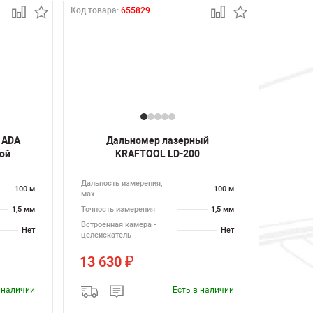
Код товара:
655829
 ADA
Дальномер лазерный
кой
KRAFTOOL LD-200
Дальность измерения,
100 м
100 м
мах
1,5 мм
Точность измерения
1,5 мм
Встроенная камера -
Нет
Нет
целеискатель
13 630
₽
в наличии
Есть в наличии