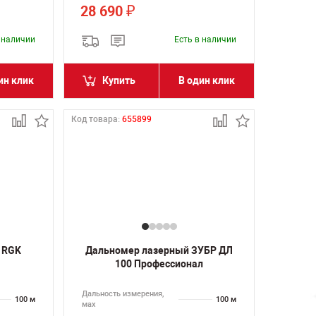
28 690
₽
в наличии
Есть в наличии
ин клик
Купить
В один клик
Код товара:
655899
 RGK
Дальномер лазерный ЗУБР ДЛ
100 Профессионал
Дальность измерения,
100 м
100 м
мах