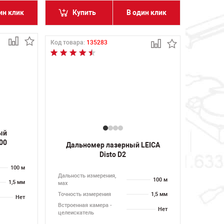
ин клик
Купить
В один клик
Код товара:
135283
ый
00
Дальномер лазерный LEICA
Disto D2
100 м
Дальность измерения,
100 м
1,5 мм
мах
Точность измерения
1,5 мм
Нет
Встроенная камера -
Нет
целеискатель