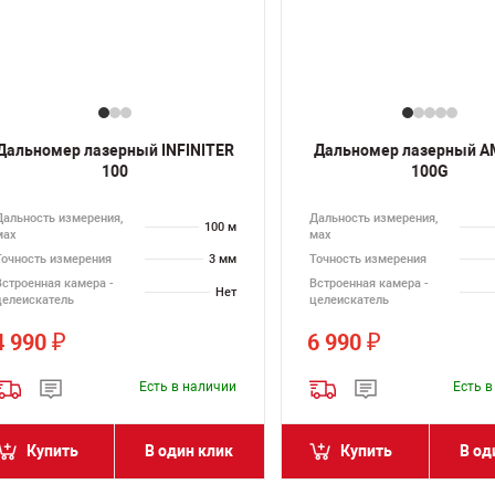
Дальномер лазерный INFINITER
Дальномер лазерный AM
100
100G
Дальность измерения,
Дальность измерения,
100 м
мах
мах
Точность измерения
3 мм
Точность измерения
Встроенная камера -
Встроенная камера -
Нет
целеискатель
целеискатель
4 990
6 990
₽
₽
Есть в наличии
Есть 
Купить
В один клик
Купить
В од