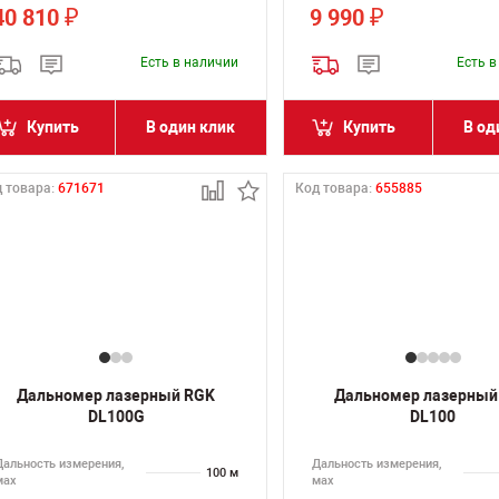
40 810
9 990
₽
₽
Есть в наличии
Есть 
Купить
В один клик
Купить
В од
 товара:
671671
Код товара:
655885
Дальномер лазерный RGK
Дальномер лазерный
DL100G
DL100
Дальность измерения,
Дальность измерения,
100 м
мах
мах