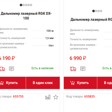
Дальномер лазерный RGK DX-
100
Дальномер лазерный R
Дальность измерения,
Дальность измерения,
100 м
мах
мах
Точность измерения
1,5 мм
Точность измерения
Встроенная камера -
Встроенная камера -
Нет
целеискатель
целеискатель
6 190
6 990
₽
₽
Есть в наличии
Есть 
Купить
В один клик
Купить
В од
 товара:
655755
Код товара:
655835