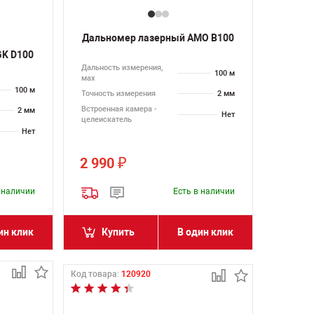
Дальномер лазерный AMO B100
GK D100
Дальность измерения,
100 м
мах
100 м
Точность измерения
2 мм
Встроенная камера -
2 мм
Нет
целеискатель
Нет
2 990
₽
в наличии
Есть в наличии
ин клик
Купить
В один клик
Код товара:
120920