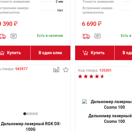
Точность измерения
2 мм
Точность измерения
Встроенная камера -
Встроенная камера -
Нет
целеискатель
целеискатель
9 390
6 690
₽
₽
Есть в наличии
Есть 
Купить
В один клик
Купить
В од
 товара:
943977
Код товара:
135301
Дальномер лазерный
Cosmo 100
Дальномер лазерный RGK DX-
100G