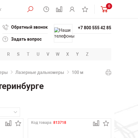
0
Обратный звонок
+7 800 555 42 85
Задать вопрос
R
S
T
U
V
W
X
Y
Z
еры
Лазерные дальномеры
100 м
теринбурге
Код товара:
813718