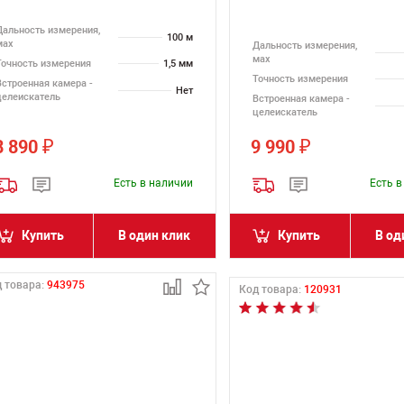
Дальность измерения,
100 м
мах
Дальность измерения,
мах
Точность измерения
1,5 мм
Точность измерения
Встроенная камера -
Нет
целеискатель
Встроенная камера -
целеискатель
8 890
9 990
₽
₽
Есть в наличии
Есть 
Купить
В один клик
Купить
В од
 товара:
943975
Код товара:
120931