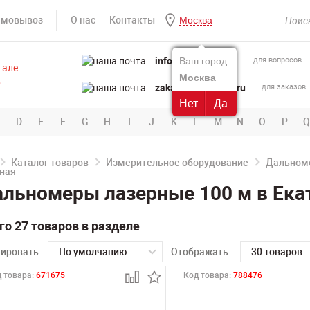
амовывоз
О нас
Контакты
Москва
info@powertool.ru
Ваш город:
для вопросов
Москва
zakaz@powertool.ru
для заказов
Нет
Да
D
E
F
G
H
I
J
K
L
M
N
O
P
Q
Каталог товаров
Измерительное оборудование
Дальном
льномеры лазерные 100 м в Ека
го 27 товаров в разделе
тировать
По умолчанию
Отображать
30 товаров
 товара:
671675
Код товара:
788476