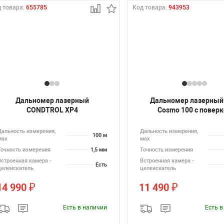
 товара:
655785
Код товара:
943953
Дальномер лазерный
Дальномер лазерный
CONDTROL XP4
Cosmo 100 с повер
Дальность измерения,
Дальность измерения,
100 м
мах
мах
Точность измерения
1,5 мм
Точность измерения
Встроенная камера -
Встроенная камера -
Есть
целеискатель
целеискатель
14 990
11 490
₽
₽
Есть в наличии
Есть 