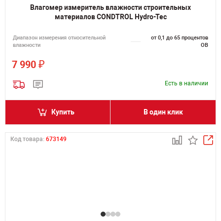
Влагомер измеритель влажности строительных
материалов CONDTROL Hydro-Tec
Диапазон измерения относительной
от 0,1 до 65 процентов
влажности
ОВ
₽
7 990
Есть в наличии
Купить
В один клик
Код товара:
673149