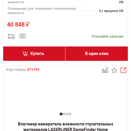
влажности
ОВ
Разрешение (шаг измерения) относительной
0,1 процента ОВ
влажности
₽
40 848
Купить
В один клик
Код товара:
671193
Влагомер измеритель влажности строительных
материалов LASERLINER DampFinder Home