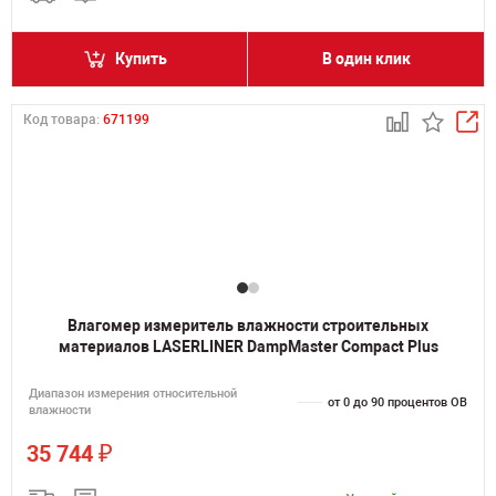
Купить
В один клик
Код товара:
671199
Влагомер измеритель влажности строительных
материалов LASERLINER DampMaster Compact Plus
Диапазон измерения относительной
от 0 до 90 процентов ОВ
влажности
₽
35 744