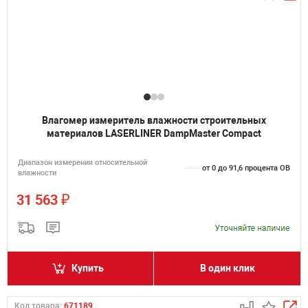
Влагомер измеритель влажности строительных
материалов LASERLINER DampMaster Compact
Диапазон измерения относительной
от 0 до 91,6 процента ОВ
влажности
₽
31 563
Купить
В один клик
Код товара:
671189