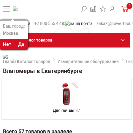
0
+7 800 555 42 85
zakaz@powertool.
Ваш город:
Ваш город:
Москва
Москва
Каталог товаров
Нет
Нет
Да
Да
Каталог товаров
Измерительное оборудование
Ги
Влагомеры в Екатеринбурге
Для почвы
37
Всего 57 товаров в разделе