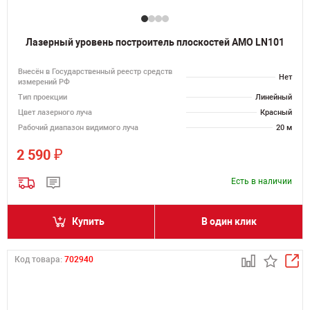
Лазерный уровень построитель плоскостей AMO LN101
Внесён в Государственный реестр средств
Нет
измерений РФ
Тип проекции
Линейный
Цвет лазерного луча
Красный
Рабочий диапазон видимого луча
20 м
₽
2 590
Есть в наличии
Купить
В один клик
Код товара:
702940