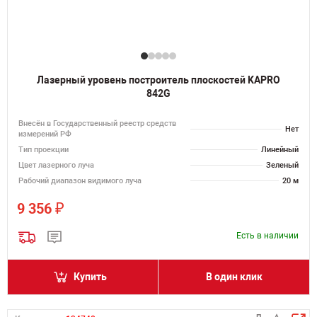
Лазерный уровень построитель плоскостей KAPRO
842G
Внесён в Государственный реестр средств
Нет
измерений РФ
Тип проекции
Линейный
Цвет лазерного луча
Зеленый
Рабочий диапазон видимого луча
20 м
₽
9 356
Есть в наличии
Купить
В один клик