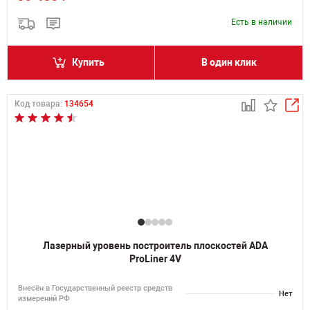
Есть в наличии
Купить
В один клик
Код товара:
134654
Лазерный уровень построитель плоскостей ADA
ProLiner 4V
Внесён в Государственный реестр средств
Нет
измерений РФ