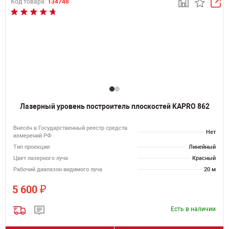
Код товара:
134748
Лазерный уровень построитель плоскостей KAPRO 862
Внесён в Государственный реестр средств
Нет
измерений РФ
Тип проекции
Линейный
Цвет лазерного луча
Красный
Рабочий диапазон видимого луча
20 м
₽
5 600
Есть в наличии