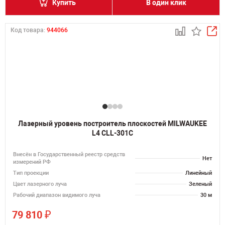
Купить
В один клик
Код товара:
944066
Лазерный уровень построитель плоскостей MILWAUKEE
L4 CLL-301C
Внесён в Государственный реестр средств
Нет
измерений РФ
Тип проекции
Линейный
Цвет лазерного луча
Зеленый
Рабочий диапазон видимого луча
30 м
₽
79 810