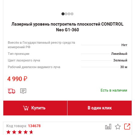
Лазерный уровень построитель плоскостей CONDTROL
Neo G1-360
Внесён в Государственный реестр средств
Нет
измерений РФ
Тип проекции
Линейный
Цвет лазерного луча
Зеленый
Рабочий диапазон видимого луча
30 м
₽
4 990
Есть в наличии
Купить
В один клик
Код товара:
134678