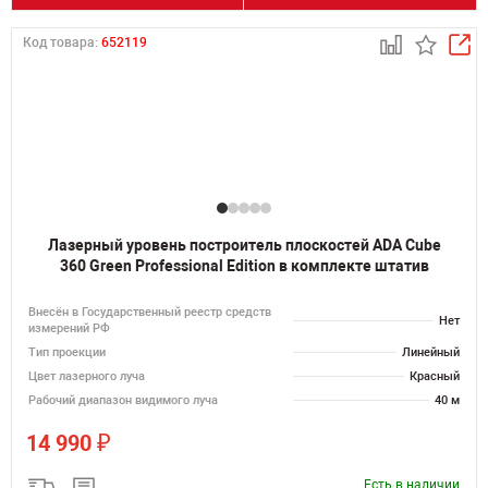
Код товара:
652119
Лазерный уровень построитель плоскостей ADA Cube
360 Green Professional Edition в комплекте штатив
Внесён в Государственный реестр средств
Нет
измерений РФ
Тип проекции
Линейный
Цвет лазерного луча
Красный
Рабочий диапазон видимого луча
40 м
₽
14 990
Есть в наличии