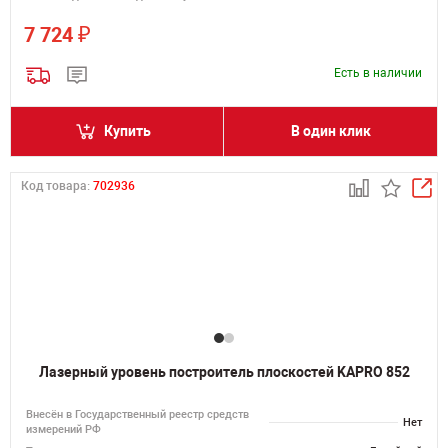
₽
7 724
Есть в наличии
Купить
В один клик
Код товара:
702936
Лазерный уровень построитель плоскостей KAPRO 852
Внесён в Государственный реестр средств
Нет
измерений РФ