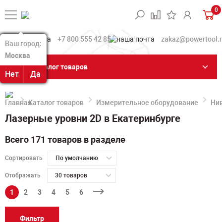
0
+7 800 555 42 85
zakaz@powertool.
Ваш город:
Ваш город:
Москва
Москва
Каталог товаров
Нет
Нет
Да
Да
Каталог товаров
Измерительное оборудование
Ни
Лазерные уровни 2D в Екатеринбурге
Всего 171 товаров в разделе
Сортировать
По умолчанию
Отображать
30 товаров
1
2
3
4
5
6
Фильтр