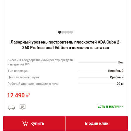
Лазерный уровень построитель плоскостей ADA Cube 2-
360 Professional Edition в комплекте штатив
Внесён в Государственный реестр средств
Нет
измерений РФ
Тип проекции
Линейный
Цвет лазерного луча
Красный
Рабочий диапазон видимого луча
20 м
₽
12 490
Есть в наличии
Купить
В один клик