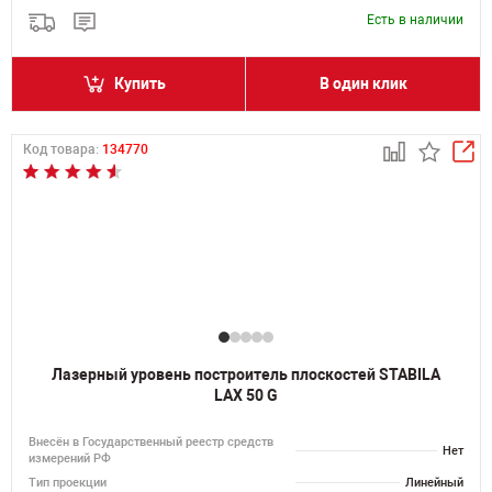
Есть в наличии
Купить
В один клик
Код товара:
134770
Лазерный уровень построитель плоскостей STABILA
LAX 50 G
Внесён в Государственный реестр средств
Нет
измерений РФ
Тип проекции
Линейный