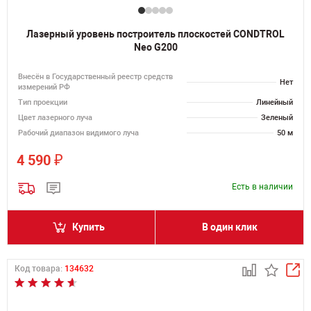
Лазерный уровень построитель плоскостей CONDTROL
Neo G200
Внесён в Государственный реестр средств
Нет
измерений РФ
Тип проекции
Линейный
Цвет лазерного луча
Зеленый
Рабочий диапазон видимого луча
50 м
₽
4 590
Есть в наличии
Купить
В один клик
Код товара:
134632