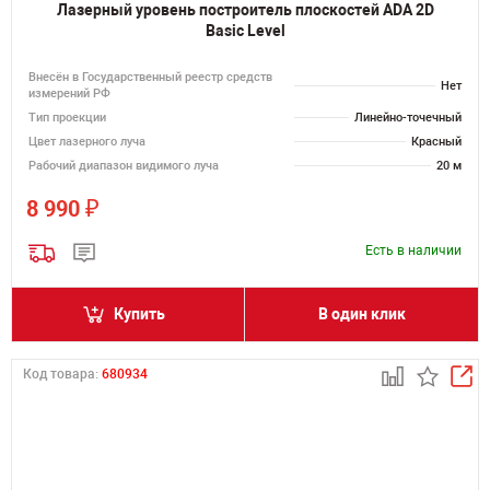
Лазерный уровень построитель плоскостей ADA 2D
Basic Level
Внесён в Государственный реестр средств
Нет
измерений РФ
Тип проекции
Линейно-точечный
Цвет лазерного луча
Красный
Рабочий диапазон видимого луча
20 м
₽
8 990
Есть в наличии
Купить
В один клик
Код товара:
680934