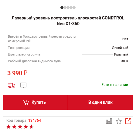
Лазерный уровень построитель плоскостей CONDTROL
Neo X1-360
Внесён в Государственный реестр средств
Нет
измерений РФ
Тип проекции
Линейный
Цвет лазерного луча
Красный
Рабочий диапазон видимого луча
30 м
₽
3 990
Есть в наличии
Купить
В один клик
Код товара:
134764