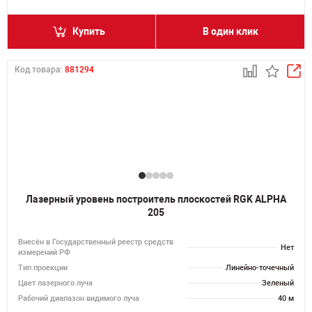
Купить
В один клик
Код товара:
881294
Лазерный уровень построитель плоскостей RGK ALPHA
205
Внесён в Государственный реестр средств
Нет
измерений РФ
Тип проекции
Линейно-точечный
Цвет лазерного луча
Зеленый
Рабочий диапазон видимого луча
40 м