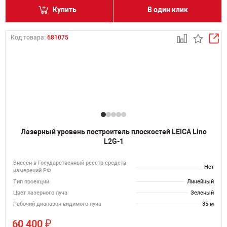
Купить
В один клик
Код товара:
681075
Лазерный уровень построитель плоскостей LEICA Lino
L2G-1
Внесён в Государственный реестр средств
Нет
измерений РФ
Тип проекции
Линейный
Цвет лазерного луча
Зеленый
Рабочий диапазон видимого луча
35 м
₽
60 400