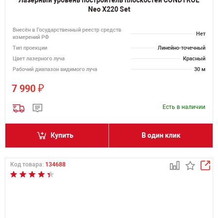
Лазерный уровень построитель плоскостей CONDTROL
Neo X220 Set
Внесён в Государственный реестр средств
Нет
измерений РФ
Тип проекции
Линейно-точечный
Цвет лазерного луча
Красный
Рабочий диапазон видимого луча
30 м
₽
7 990
Есть в наличии
Купить
В один клик
Код товара:
134688