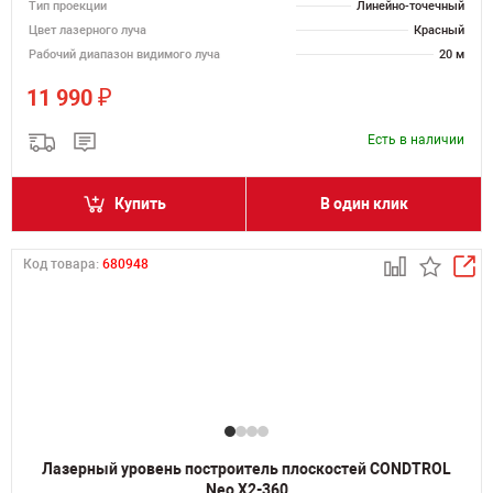
Тип проекции
Линейно-точечный
Цвет лазерного луча
Красный
Рабочий диапазон видимого луча
20 м
₽
11 990
Есть в наличии
Купить
В один клик
Код товара:
680948
Лазерный уровень построитель плоскостей CONDTROL
Neo X2-360