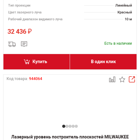
Тип проекции
Линейный
Цвет лазерного луча
Красный
Рабочий диапазон видимого луча
10 м
₽
32 436
Есть в наличии
Купить
В один клик
Код товара:
944064
Лазерный уровень построитель плоскостей MILWAUKEE