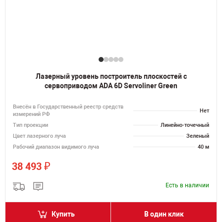
Лазерный уровень построитель плоскостей с
сервоприводом ADA 6D Servoliner Green
Внесён в Государственный реестр средств
Нет
измерений РФ
Тип проекции
Линейно-точечный
Цвет лазерного луча
Зеленый
Рабочий диапазон видимого луча
40 м
₽
38 493
Есть в наличии
Купить
В один клик