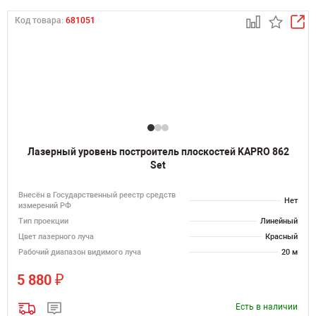
Код товара:
681051
Лазерный уровень построитель плоскостей KAPRO 862
Set
Внесён в Государственный реестр средств
Нет
измерений РФ
Тип проекции
Линейный
Цвет лазерного луча
Красный
Рабочий диапазон видимого луча
20 м
₽
5 880
Есть в наличии