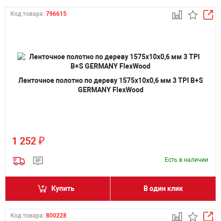
Код товара:
796615
Ленточное полотно по дереву 1575х10х0,6 мм 3 TPI B+S
GERMANY FlexWood
₽
1 252
Есть в наличии
Купить
В один клик
Код товара:
800228