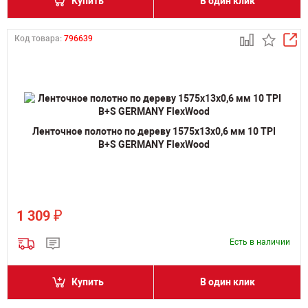
Купить
В один клик
Код товара:
796639
Ленточное полотно по дереву 1575х13х0,6 мм 10 TPI
B+S GERMANY FlexWood
₽
1 309
Есть в наличии
Купить
В один клик