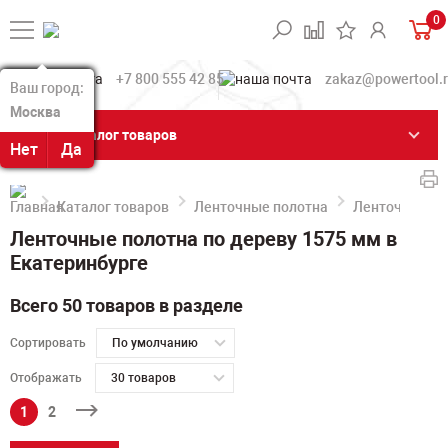
0
+7 800 555 42 85
zakaz@powertool.
Ваш город:
Ваш город:
Москва
Москва
Каталог товаров
Нет
Нет
Да
Да
Каталог товаров
Ленточные полотна
Ленточные по
Ленточные полотна по дереву 1575 мм в
Екатеринбурге
Всего 50 товаров в разделе
Сортировать
По умолчанию
Отображать
30 товаров
1
2