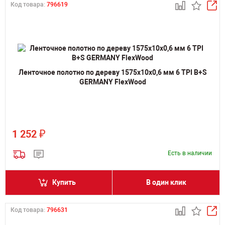
Код товара:
796619
Ленточное полотно по дереву 1575х10х0,6 мм 6 TPI B+S
GERMANY FlexWood
₽
1 252
Есть в наличии
Купить
В один клик
Код товара:
796631