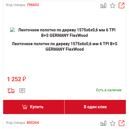
Код товара:
796603
Ленточное полотно по дереву 1575х6х0,6 мм 6 TPI B+S
GERMANY FlexWood
₽
1 252
Есть в наличии
Купить
В один клик
Код товара:
800264