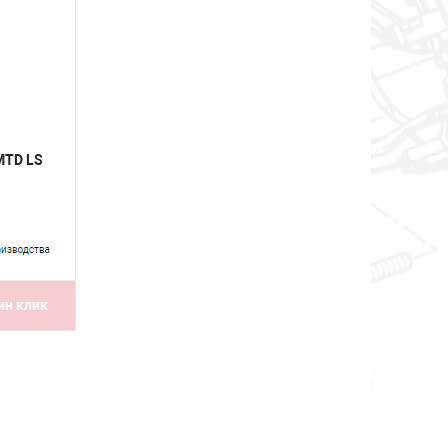
MTD LS
ин клик