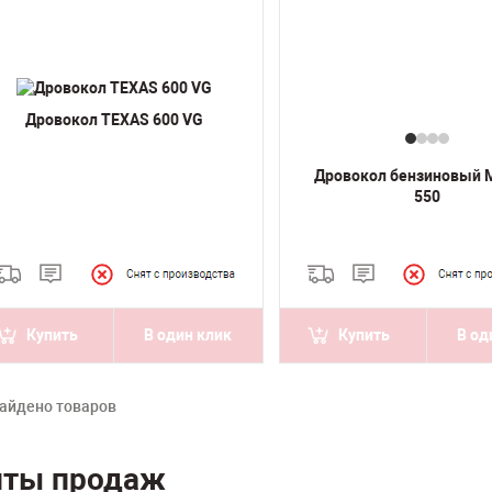
Дровокол TEXAS 600 VG
Дровокол бензиновый 
550
Купить
В один клик
Купить
В од
айдено товаров
иты продаж