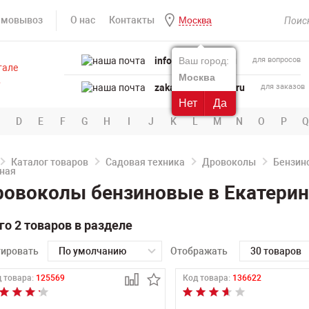
амовывоз
О нас
Контакты
Москва
info@powertool.ru
Ваш город:
для вопросов
Москва
zakaz@powertool.ru
для заказов
Нет
Да
D
E
F
G
H
I
J
K
L
M
N
O
P
Q
Каталог товаров
Садовая техника
Дровоколы
Бензин
овоколы бензиновые в Екатерин
го 2 товаров в разделе
тировать
По умолчанию
Отображать
30 товаров
 товара:
125569
Код товара:
136622