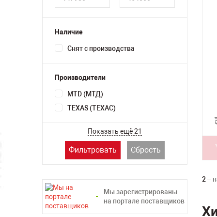
Наличие
Снят с производства
Производители
MTD (МТД)
TEXAS (ТЕХАС)
Показать ещё 21
Фильтровать
Сбрость
2
– н
Мы зарегистрированы
на портале поставщиков
Х