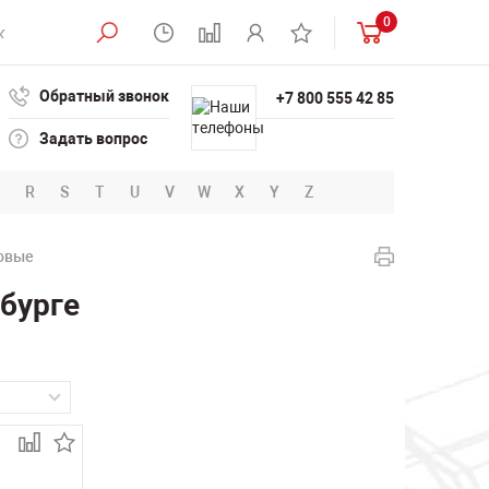
0
Обратный звонок
+7 800 555 42 85
Задать вопрос
R
S
T
U
V
W
X
Y
Z
овые
бурге