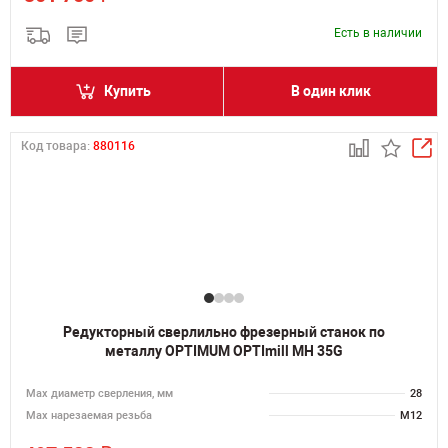
Есть в наличии
Купить
В один клик
Код товара:
880116
Редукторный сверлильно фрезерный станок по
металлу OPTIMUM OPTImill MH 35G
Мах диаметр сверления, мм
28
Мах нарезаемая резьба
M12