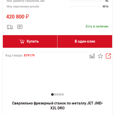
Мах диаметр сверления, мм
45
Мах нарезаемая резьба
M16
₽
420 800
Есть в наличии
Купить
В один клик
Код товара:
879179
Сверлильно фрезерный станок по металлу JET JMD-
X2L DRO