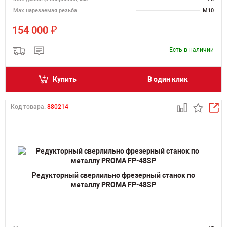
Мах нарезаемая резьба
M10
₽
154 000
Есть в наличии
Купить
В один клик
Код товара:
880214
Редукторный сверлильно фрезерный станок по
металлу PROMA FP-48SP