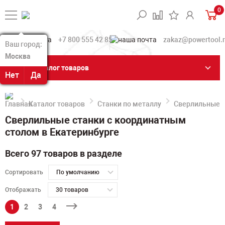
0
+7 800 555 42 85
zakaz@powertool.
Ваш город:
Ваш город:
Москва
Москва
Каталог товаров
Нет
Нет
Да
Да
Каталог товаров
Станки по металлу
Сверлильные с
Сверлильные станки с координатным
столом в Екатеринбурге
Всего 97 товаров в разделе
Сортировать
По умолчанию
Отображать
30 товаров
1
2
3
4