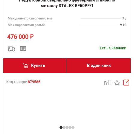
Редукторный сверлильно фрезерный станок по
металлу STALEX BF50PF/1
Мах диаметр сверления, мм
45
Мах нарезаемая резьба
M12
₽
476 000
Есть в наличии
Купить
В один клик
Код товара:
879586