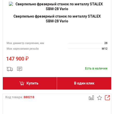
Сверлильно фрезерный станок по металлу STALEX
SBM-28 Vario
Мах диаметр сверления, мм
28
Мах нарезаемая резьба
M12
₽
147 900
Есть в наличии
Купить
В один клик
Код товара:
880218