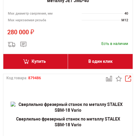
металлу JET JMD-40
Мах диаметр сверления, мм
40
Мах нарезаемая резьба
M12
₽
280 000
Есть в наличии
Купить
В один клик
Код товара:
879486
Сверлильно фрезерный станок по металлу STALEX
SBM-18 Vario