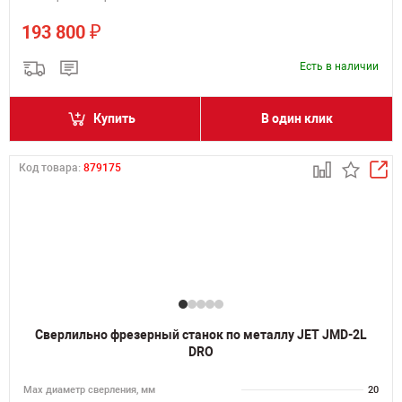
₽
193 800
Есть в наличии
Купить
В один клик
Код товара:
879175
Сверлильно фрезерный станок по металлу JET JMD-2L
DRO
Мах диаметр сверления, мм
20