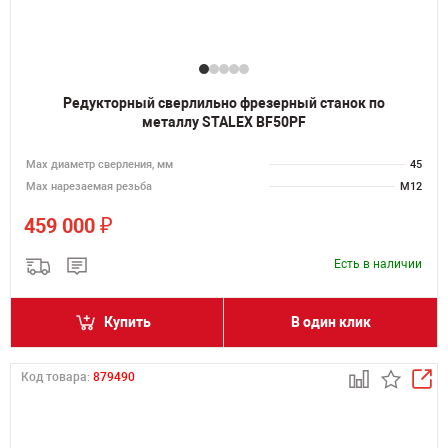
Редукторный сверлильно фрезерный станок по
металлу STALEX BF50PF
Мах диаметр сверления, мм
45
Мах нарезаемая резьба
M12
₽
459 000
Есть в наличии
Купить
В один клик
Код товара:
879490