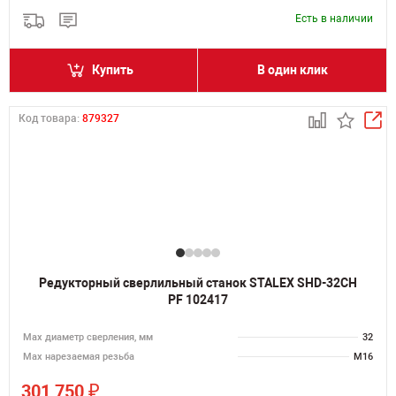
Есть в наличии
Купить
В один клик
Код товара:
879327
Редукторный сверлильный станок STALEX SHD-32CH
PF 102417
Мах диаметр сверления, мм
32
Мах нарезаемая резьба
M16
₽
301 750