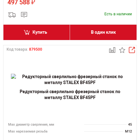
₽
497 588
Есть в наличии
Купить
В один клик
Код товара:
879500
Редукторный сверлильно фрезерный станок по
металлу STALEX BF45PF
Мах диаметр сверления, мм
45
Мах нарезаемая резьба
M12