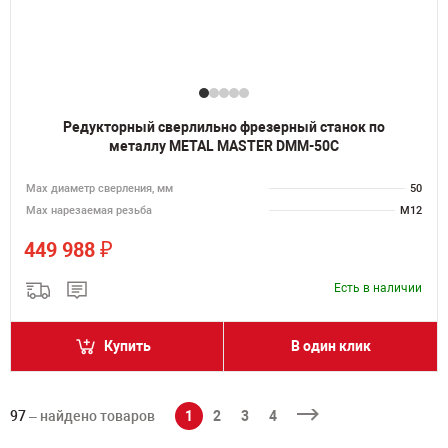
Редукторный сверлильно фрезерный станок по
металлу METAL MASTER DMM-50C
Мах диаметр сверления, мм
50
Мах нарезаемая резьба
M12
₽
449 988
Есть в наличии
Купить
В один клик
97
– найдено товаров
1
2
3
4