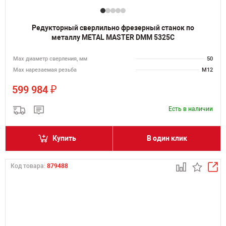
Редукторный сверлильно фрезерный станок по
металлу METAL MASTER DMM 5325C
Мах диаметр сверления, мм
50
Мах нарезаемая резьба
M12
₽
599 984
Есть в наличии
Купить
В один клик
Код товара:
879488