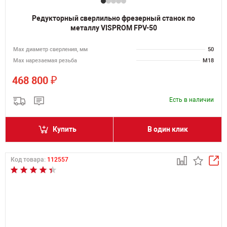
Редукторный сверлильно фрезерный станок по
металлу VISPROM FPV-50
Мах диаметр сверления, мм
50
Мах нарезаемая резьба
M18
₽
468 800
Есть в наличии
Купить
В один клик
Код товара:
112557