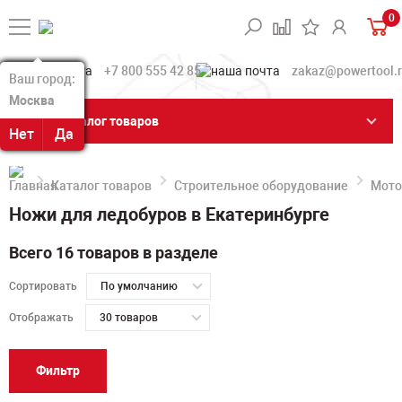
0
+7 800 555 42 85
zakaz@powertool.
Ваш город:
Ваш город:
Москва
Москва
Каталог товаров
Нет
Нет
Да
Да
Каталог товаров
Строительное оборудование
Мото
Ножи для ледобуров в Екатеринбурге
Всего 16 товаров в разделе
Сортировать
По умолчанию
Отображать
30 товаров
Фильтр