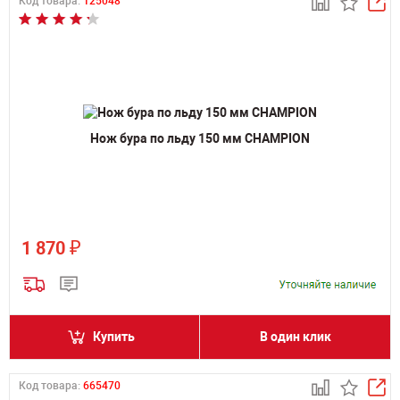
Код товара:
125048
Нож бура по льду 150 мм CHAMPION
₽
1 870
Купить
В один клик
Код товара:
665470