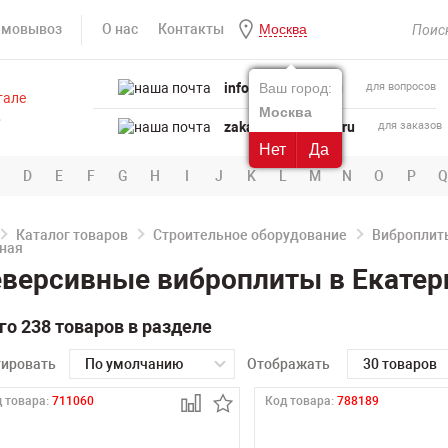
амовывоз
О нас
Контакты
Москва
info@powertool.ru
Ваш город:
для вопросов
Москва
zakaz@powertool.ru
для заказов
Нет
Да
D
E
F
G
H
I
J
K
L
M
N
O
P
Q
Каталог товаров
Строительное оборудование
Виброплит
версивные виброплиты в Екатер
го 238 товаров в разделе
тировать
По умолчанию
Отображать
30 товаров
 товара:
711060
Код товара:
788189