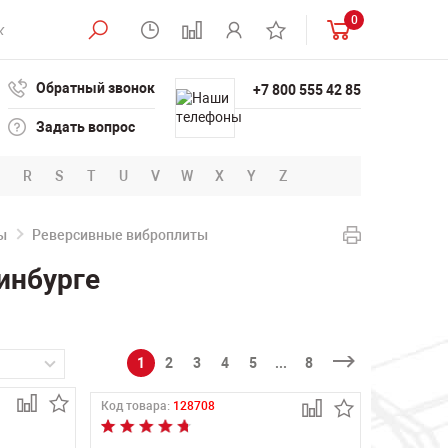
0
Обратный звонок
+7 800 555 42 85
Задать вопрос
R
S
T
U
V
W
X
Y
Z
ы
Реверсивные виброплиты
инбурге
1
2
3
4
5
...
8
Код товара:
128708