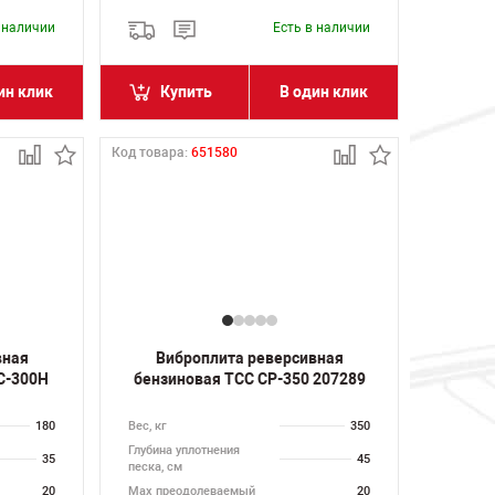
в наличии
Есть в наличии
ин клик
Купить
В один клик
Код товара:
651580
вная
Виброплита реверсивная
C-300H
бензиновая ТСС CP-350 207289
180
Вес, кг
350
Глубина уплотнения
35
45
песка, см
20
Max преодолеваемый
20