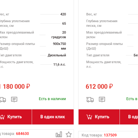
ес, кг
420
Вес, кг
Глубина уплотнения
Глубина уплотнения
65
песка, см
песка, см
Max преодолеваемый
20
Max преодолеваемый
уклон
градусов
уклон
Размер опорной плиты
900х750
Размер опорной плиты
(ДхШ)
мм
(ДхШ)
Тип двигателя
Дизельный
Тип двигателя
Бе
Мощность двигателя,
Мощность двигателя,
11,6 л.с.
.с.
л.с.
1 180 000
612 000
₽
₽
Есть в наличии
Есть 
Купить
В один клик
Купить
В од
 товара:
684630
Код товара:
137509