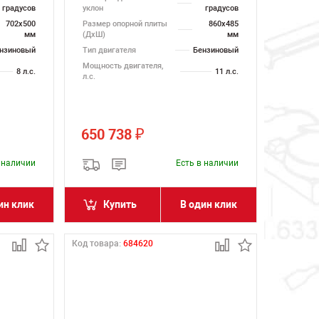
градусов
уклон
градусов
702х500
Размер опорной плиты
860х485
мм
(ДхШ)
мм
нзиновый
Тип двигателя
Бензиновый
Мощность двигателя,
8 л.с.
11 л.с.
л.с.
650 738
₽
в наличии
Есть в наличии
ин клик
Купить
В один клик
Код товара:
684620