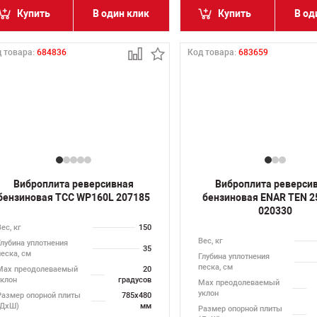
Купить
В один клик
Купить
В од
 товара:
684836
Код товара:
683659
Виброплита реверсивная
Виброплита реверси
бензиновая ТСС WP160L 207185
бензиновая ENAR TEN 2
020330
ес, кг
150
Вес, кг
Глубина уплотнения
35
песка, см
Глубина уплотнения
песка, см
Max преодолеваемый
20
уклон
градусов
Max преодолеваемый
уклон
Размер опорной плиты
785х480
(ДхШ)
мм
Размер опорной плиты