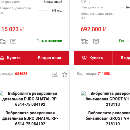
(ДхШ)
Тип двигателя
Бензиновый
Тип двигателя
Бе
Мощность двигателя,
6,5 л.с.
.с.
Мощность двигателя,
л.с.
115 023
692 000
₽
₽
Есть в наличии
Есть 
Купить
В один клик
Купить
В од
 товара:
684628
Код товара:
711058
Виброплита реверсивная
Виброплита реверси
дизельная EURO SHATAL RP-
бензиновая GROST VH
6514-75 084192
213110