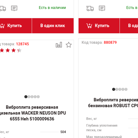
Есть в наличии
Есть 
Купить
В один клик
Купить
В од
Код товара:
880879
 товара:
128745
Виброплита реверси
бензиновая ROBUST CP
Виброплита реверсивная
дизельная WACKER NEUSON DPU
6555 Heh 5100009636
Вес, кг
Глубина уплотнения
песка, см
ес, кг
504
Max преодолеваемый