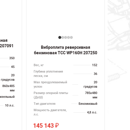
вная
 207091
Виброплита реверсивная
бензиновая ТСС WP160H 207250
350
Вес, кг
152
45
Глубина уплотнения
36
20
песка, см
градусов
Max преодолеваемый
20
860х485
уклон
градусов
мм
Размер опорной плиты
785х480
изельный
(ДхШ)
мм
Тип двигателя
Бензиновый
10 л.с.
Мощность двигателя,
4,8 л.с.
л.с.
145 143
₽