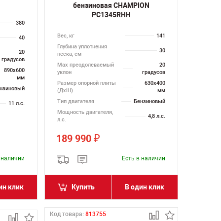
бензиновая CHAMPION
PC1345RHH
380
Вес, кг
141
40
Глубина уплотнения
30
20
песка, см
градусов
Max преодолеваемый
20
890х600
уклон
градусов
мм
Размер опорной плиты
630х400
нзиновый
(ДхШ)
мм
Тип двигателя
Бензиновый
11 л.с.
Мощность двигателя,
4,8 л.с.
л.с.
189 990
₽
в наличии
Есть в наличии
ин клик
Купить
В один клик
Код товара:
813755