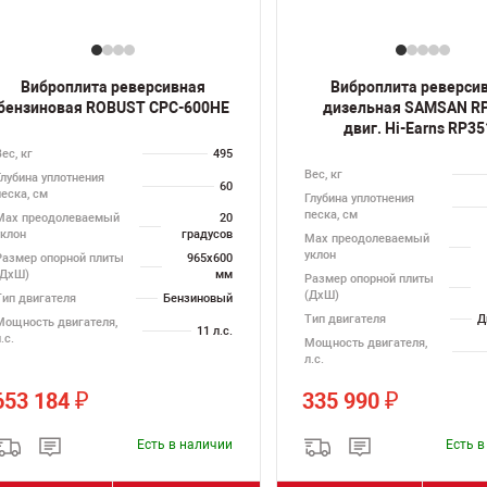
Виброплита реверсивная
Виброплита реверси
бензиновая ROBUST CPC-600HE
дизельная SAMSAN RP
двиг. Hi-Earns RP3
ес, кг
495
Вес, кг
Глубина уплотнения
60
песка, см
Глубина уплотнения
песка, см
Max преодолеваемый
20
уклон
градусов
Max преодолеваемый
уклон
Размер опорной плиты
965х600
(ДхШ)
мм
Размер опорной плиты
(ДхШ)
Тип двигателя
Бензиновый
Тип двигателя
Д
Мощность двигателя,
11 л.с.
.с.
Мощность двигателя,
л.с.
653 184
335 990
₽
₽
Есть в наличии
Есть 