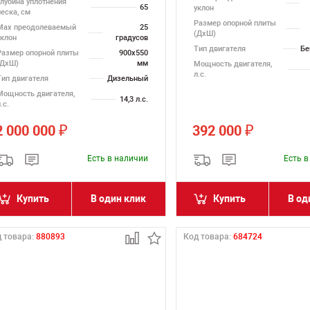
Глубина уплотнения
65
уклон
песка, см
Размер опорной плиты
Max преодолеваемый
25
(ДхШ)
уклон
градусов
Тип двигателя
Бе
Размер опорной плиты
900x550
(ДхШ)
мм
Мощность двигателя,
л.с.
Тип двигателя
Дизельный
Мощность двигателя,
14,3 л.с.
.с.
2 000 000
392 000
₽
₽
Есть в наличии
Есть 
Купить
В один клик
Купить
В од
 товара:
880893
Код товара:
684724