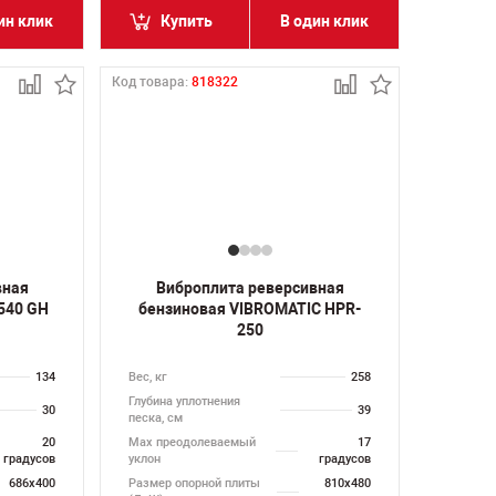
ин клик
Купить
В один клик
Код товара:
818322
вная
Виброплита реверсивная
540 GH
бензиновая VIBROMATIC HPR-
250
134
Вес, кг
258
Глубина уплотнения
30
39
песка, см
20
Max преодолеваемый
17
градусов
уклон
градусов
686х400
Размер опорной плиты
810х480