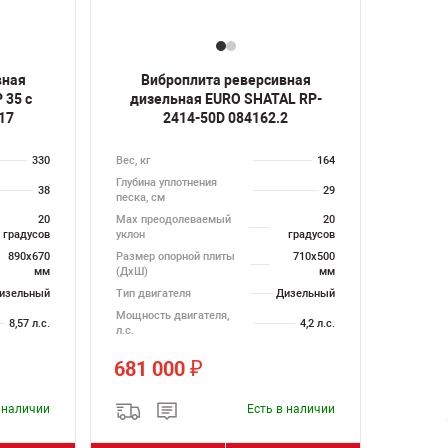
вная
Виброплита реверсивная
 35 с
дизельная EURO SHATAL RP-
517
2414-50D 084162.2
330
Вес, кг
164
Глубина уплотнения
38
29
песка, см
20
Max преодолеваемый
20
градусов
уклон
градусов
890х670
Размер опорной плиты
710х500
мм
(ДхШ)
мм
изельный
Тип двигателя
Дизельный
Мощность двигателя,
8,57 л.с.
4,2 л.с.
л.с.
681 000
₽
в наличии
Есть в наличии