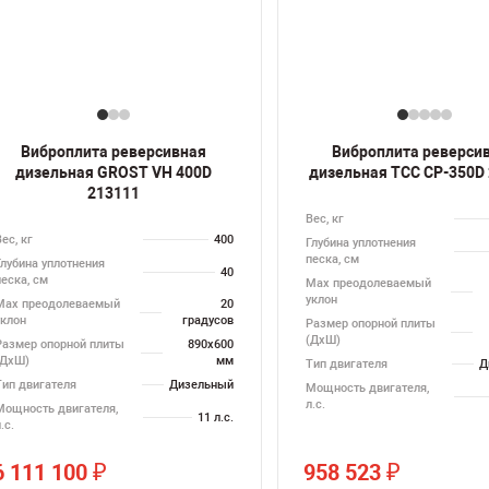
Виброплита реверсивная
Виброплита реверси
дизельная GROST VH 400D
дизельная ТСС CP-350D
213111
Вес, кг
ес, кг
400
Глубина уплотнения
песка, см
Глубина уплотнения
40
песка, см
Max преодолеваемый
уклон
Max преодолеваемый
20
уклон
градусов
Размер опорной плиты
(ДхШ)
Размер опорной плиты
890х600
(ДхШ)
мм
Тип двигателя
Д
Тип двигателя
Дизельный
Мощность двигателя,
л.с.
Мощность двигателя,
11 л.с.
.с.
6 111 100
958 523
₽
₽