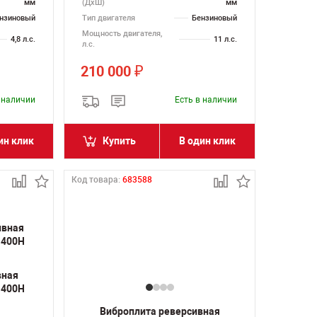
мм
(ДхШ)
мм
нзиновый
Тип двигателя
Бензиновый
Мощность двигателя,
4,8 л.с.
11 л.с.
л.с.
210 000
₽
в наличии
Есть в наличии
ин клик
Купить
В один клик
Код товара:
683588
вная
 400H
Виброплита реверсивная