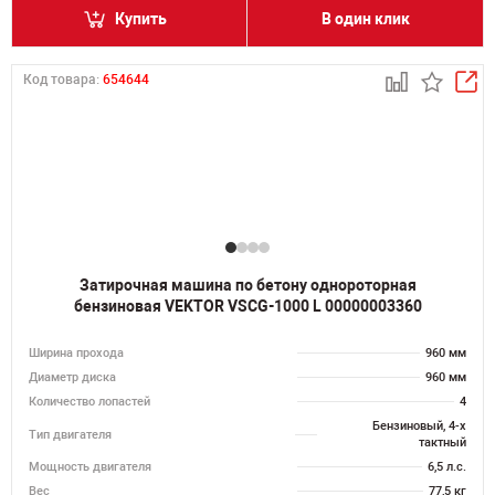
Купить
В один клик
Код товара:
654644
Затирочная машина по бетону однороторная
бензиновая VEKTOR VSCG-1000 L 00000003360
Ширина прохода
960 мм
Диаметр диска
960 мм
Количество лопастей
4
Бензиновый, 4-х
Тип двигателя
тактный
Мощность двигателя
6,5 л.с.
Вес
77,5 кг