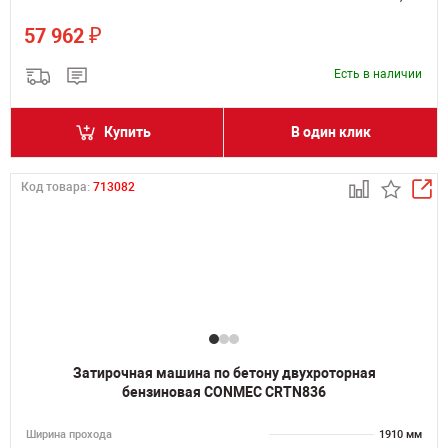
₽
57 962
Есть в наличии
Купить
В один клик
Код товара:
713082
Затирочная машина по бетону двухроторная
бензиновая CONMEC CRTN836
Ширина прохода
1910 мм