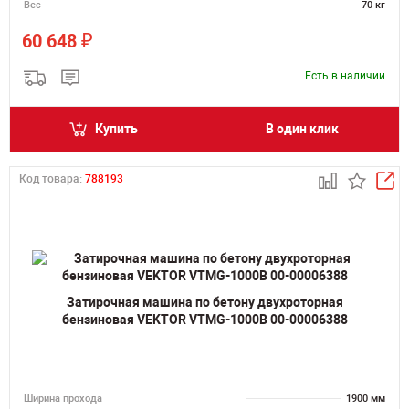
Вес
70 кг
₽
60 648
Есть в наличии
Купить
В один клик
Код товара:
788193
Затирочная машина по бетону двухроторная
бензиновая VEKTOR VTMG-1000B 00-00006388
Ширина прохода
1900 мм