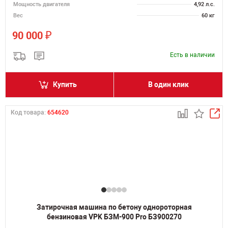
Мощность двигателя
4,92 л.с.
Вес
60 кг
₽
90 000
Есть в наличии
Купить
В один клик
Код товара:
654620
Затирочная машина по бетону однороторная
бензиновая VPK БЗМ-900 Pro БЗ900270