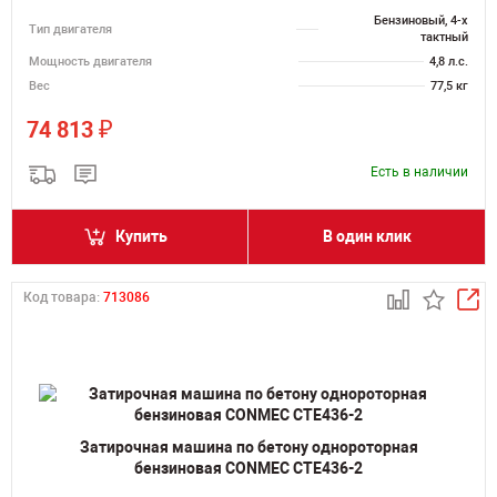
Бензиновый, 4-х
Тип двигателя
тактный
Мощность двигателя
4,8 л.с.
Вес
77,5 кг
₽
74 813
Есть в наличии
Купить
В один клик
Код товара:
713086
Затирочная машина по бетону однороторная
бензиновая CONMEC CTE436-2