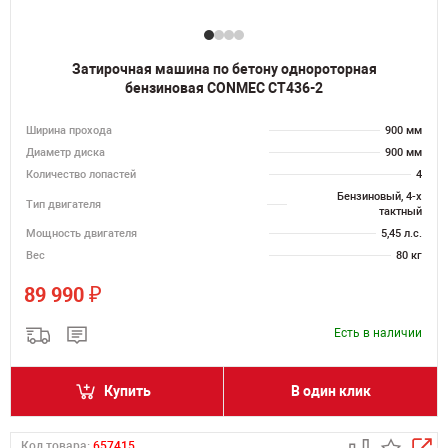
Затирочная машина по бетону однороторная
бензиновая CONMEC CT436-2
Ширина прохода
900 мм
Диаметр диска
900 мм
Количество лопастей
4
Бензиновый, 4-х
Тип двигателя
тактный
Мощность двигателя
5,45 л.с.
Вес
80 кг
₽
89 990
Есть в наличии
Купить
В один клик
Код товара:
657415