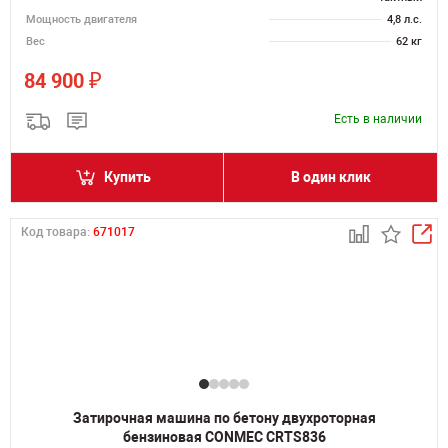
Мощность двигателя
4,8 л.с.
Вес
62 кг
₽
84 900
Есть в наличии
Купить
В один клик
Код товара:
671017
Затирочная машина по бетону двухроторная
бензиновая CONMEC CRTS836