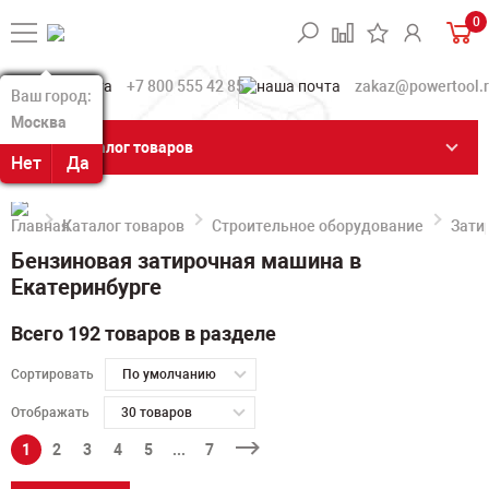
0
+7 800 555 42 85
zakaz@powertool.
Ваш город:
Ваш город:
Москва
Москва
Каталог товаров
Нет
Нет
Да
Да
Каталог товаров
Строительное оборудование
Зати
Бензиновая затирочная машина в
Екатеринбурге
Всего 192 товаров в разделе
Сортировать
По умолчанию
Отображать
30 товаров
1
2
3
4
5
...
7