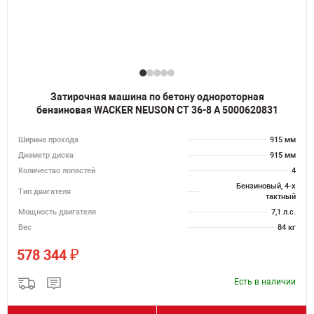
Затирочная машина по бетону однороторная
бензиновая WACKER NEUSON CT 36-8 A 5000620831
Ширина прохода
915 мм
Диаметр диска
915 мм
Количество лопастей
4
Бензиновый, 4-х
Тип двигателя
тактный
Мощность двигателя
7,1 л.с.
Вес
84 кг
₽
578 344
Есть в наличии