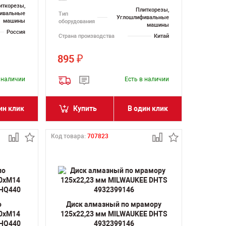
иткорезы,
Плиткорезы,
ивальные
Тип
Углошлифивальные
машины
оборудования
машины
Россия
Страна производства
Китай
895
₽
в наличии
Есть в наличии
ин клик
Купить
В один клик
Код товара:
707823
о
Диск алмазный по мрамору
50хM14
125х22,23 мм MILWAUKEE DHTS
FHQ440
4932399146