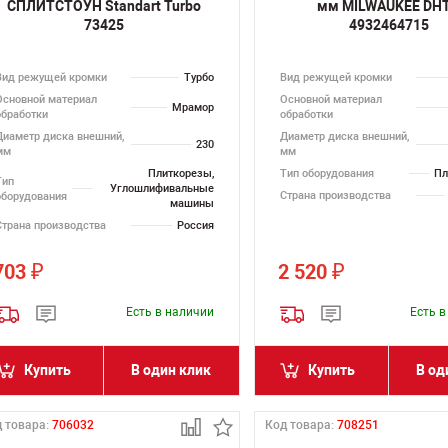
СПЛИТСТОУН Standart Turbo
мм MILWAUKEE DH
73425
4932464715
Вид режущей кромки
Турбо
Вид режущей кромки
Основной материал
Основной материал
Мрамор
обработки
обработки
Диаметр диска внешний,
Диаметр диска внешний,
230
мм
мм
Плиткорезы,
Тип оборудования
Пл
Тип
Углошлифивальные
Страна производства
оборудования
машины
Страна производства
Россия
703
2 520
₽
₽
Есть в наличии
Есть 
Купить
В один клик
Купить
В од
 товара:
706032
Код товара:
708251