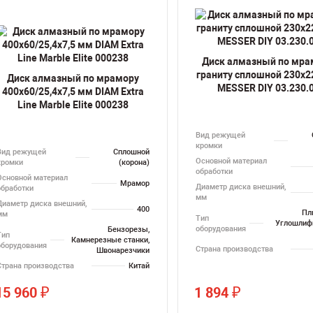
Диск алмазный по мра
граниту сплошной 230х2
Диск алмазный по мрамору
MESSER DIY 03.230.
400х60/25,4х7,5 мм DIAM Extra
Line Marble Elite 000238
Вид режущей
кромки
Вид режущей
Сплошной
Основной материал
кромки
(корона)
обработки
Основной материал
Мрамор
Диаметр диска внешний,
обработки
мм
Диаметр диска внешний,
400
Пл
мм
Тип
Углошлиф
оборудования
Бензорезы,
Тип
Камнерезные станки,
оборудования
Страна производства
Швонарезчики
Страна производства
Китай
15 960
1 894
₽
₽