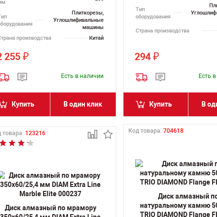
мм
Пл
Тип
Плиткорезы,
Углошлиф
Тип
оборудования
Углошлифивальные
оборудования
машины
Страна производства
Страна производства
Китай
2 255
294
₽
₽
Есть в наличии
Есть 
Купить
В один клик
Купить
В од
Код товара:
704618
 товара:
123216
Диск алмазный п
натуральному камню 
Диск алмазный по мрамору
TRIO DIAMOND Flange 
350х60/25,4 мм DIAM Extra Line