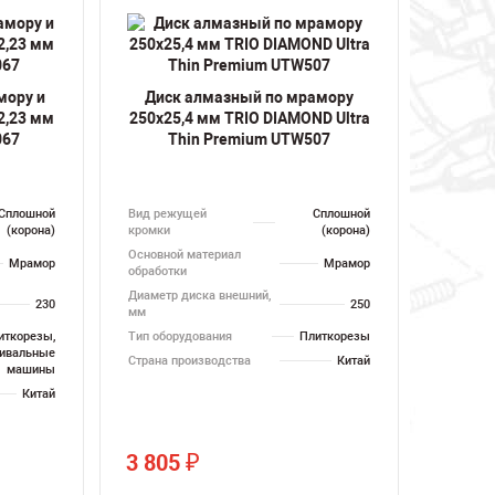
мору и
Диск алмазный по мрамору
2,23 мм
250х25,4 мм TRIO DIAMOND Ultra
067
Thin Premium UTW507
Сплошной
Вид режущей
Сплошной
(корона)
кромки
(корона)
Основной материал
Мрамор
Мрамор
обработки
Диаметр диска внешний,
230
250
мм
иткорезы,
Тип оборудования
Плиткорезы
ивальные
Страна производства
Китай
машины
Китай
3 805
₽