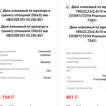
Диск алмазный по мрамору и
Диск алмазный по мр
граниту сплошной 250х32 мм
180х22,23х2,4х10 
MESSER DIY 03.250.867
СПЛИТСТОУН Premium 
73421
Вид режущей
Сплошной
Вид режущей кромки
кромки
(корона)
Основной материал
Основной материал
обработки
Мрамор
обработки
Диаметр диска внешний,
Диаметр диска внешний,
мм
250
мм
Пл
Тип
Страна производства
Китай
Углошлиф
оборудования
Страна производства
1 194
401
₽
₽