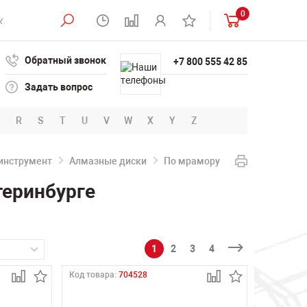
0
Обратный звонок
+7 800 555 42 85
Задать вопрос
R
S
T
U
V
W
X
Y
Z
инструмент
Алмазные диски
По мрамору
теринбурге
1
2
3
4
Код товара:
704528