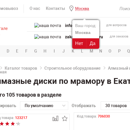
амовывоз
О нас
Контакты
Москва
info@powertool.ru
Ваш город:
для вопросов
Москва
zakaz@powertool.ru
для заказов
Нет
Да
D
E
F
G
H
I
J
K
L
M
N
O
P
Q
Каталог товаров
Строительное оборудование
Алмазный 
мазные диски по мрамору в Ека
го 105 товаров в разделе
тировать
По умолчанию
Отображать
30 товаров
Код товара:
706030
 товара:
123217