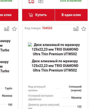
в наличии
Есть в наличии
ин клик
Купить
В один клик
Код товара:
704522
Диск алмазный по мрамору
амору
125х22,23 мм TRIO DIAMOND
мм
Ultra Thin Premium UTW502
Turbo
Вид режущей
Сплошной
Турбо
кромки
(корона)
Мрамор
Основной материал
Мрамор
обработки
180
Диаметр диска внешний,
125
мм