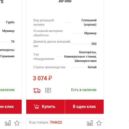
30-350
TS
Вид режущей
Сплошной
Турбо
кромки
(корона)
Мрамор
Основной материал
Мрамор
обработки
76
Диаметр диска внешний,
350
мм
иткорезы
Бензорезы,
Тип
Германия
Камнерезные станки,
оборудования
Швонарезчики
Страна производства
Китай
3 074
₽
в наличии
Есть в наличии
ин клик
Купить
В один клик
Код товара:
704622