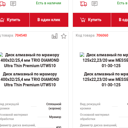
Есть в наличии
Есть 
Купить
В один клик
Купить
В од
 товара:
704540
Код товара:
706060
Диск алмазный по мрамору
Диск алмазный по мр
400х32/25,4 мм TRIO DIAMOND
125х22,23/20 мм MESS
Ultra Thin Premium UTW510
01-30-125
Вид режущей
Сплошной
Вид режущей
кромки
(корона)
кромки
Основной материал
Основной материал
Мрамор
обработки
обработки
Диаметр диска внешний,
Диаметр диска внешний,
400