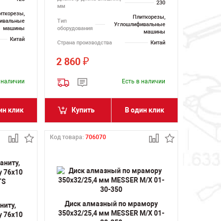
230
мм
иткорезы,
Плиткорезы,
Тип
ивальные
Углошлифивальные
оборудования
машины
машины
Китай
Страна производства
Китай
2 860
₽
в наличии
Есть в наличии
ин клик
Купить
В один клик
Код товара:
706070
Диск алмазный по мрамору
ниту,
350х32/25,4 мм MESSER M/X 01-
у 76х10