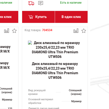
в наличии
Есть в наличии
ин клик
Купить
В один клик
Код товара:
704534
амору
Диск алмазный по мрамору
ER M/X
230х25,4/22,23 мм TRIO
DIAMOND Ultra Thin Premium
UTW506
Сплошной
Вид режущей
Сплошной
(корона)
кромки
(корона)
Основной материал
Мрамор
Мрамор
обработки
Диаметр диска внешний,
125