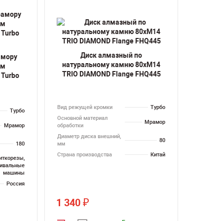
Диск алмазный по
амору
натуральному камню 80хM14
мм
TRIO DIAMOND Flange FHQ445
Turbo
Вид режущей кромки
Турбо
Турбо
Основной материал
Мрамор
Мрамор
обработки
Диаметр диска внешний,
80
180
мм
Страна производства
Китай
иткорезы,
ивальные
машины
Россия
1 340
₽