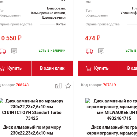
мм
мм
Бензорезы,
Пл
Тип
Тип
Камнерезные станки,
Углошлиф
оборудования
оборудования
Швонарезчики
Страна производства
Китай
Страна производства
10 550
474
₽
₽
Есть в наличии
Есть 
Купить
В один клик
Купить
В од
 товара:
708243
Код товара:
707819
Диск алмазный по мрамору
Диск алмазный по гра
230х22,23х2,6х10 мм
керамограниту, мрамор