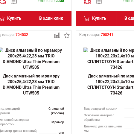
Есть в наличии
Есть 
Купить
В один клик
Купить
В од
 товара:
704532
Код товара:
708241
Диск алмазный по мрамору
Диск алмазный по мр
200х25,4/22,23 мм TRIO
180х22,23х2,4х10 
DIAMOND Ultra Thin Premium
СПЛИТСТОУН Standart 
UTW505
73426
Вид режущей
Сплошной
Вид режущей кромки
кромки
(корона)
Основной материал
Основной материал
обработки
Мрамор
обработки
Диаметр диска внешний,
Диаметр диска внешний,
мм
200