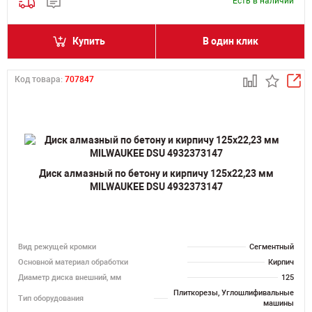
Есть в наличии
Купить
В один клик
Код товара:
707847
Диск алмазный по бетону и кирпичу 125х22,23 мм
MILWAUKEE DSU 4932373147
Вид режущей кромки
Сегментный
Основной материал обработки
Кирпич
Диаметр диска внешний, мм
125
Плиткорезы, Углошлифивальные
Тип оборудования
машины