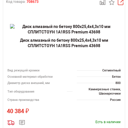
Код товара:
708673
Диск алмазный по бетону 800х25,4х4,3х10 мм
СПЛИТСТОУН 1A1RSS Premium 43698
Вид режущей кромки
Сегментный
Основной материал обработки
Бетон
Диаметр диска внешний, мм
800
Камнерезные станки,
Тип оборудования
Швонарезчики
Страна производства
Россия
₽
40 384
Есть в наличии