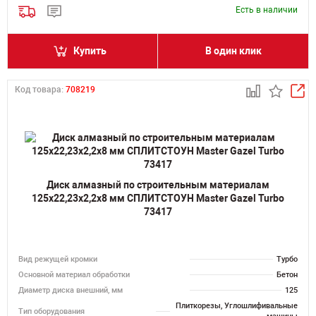
Есть в наличии
Купить
В один клик
Код товара:
708219
Диск алмазный по строительным материалам
125х22,23х2,2х8 мм СПЛИТСТОУН Master Gazel Turbo
73417
Вид режущей кромки
Турбо
Основной материал обработки
Бетон
Диаметр диска внешний, мм
125
Плиткорезы, Углошлифивальные
Тип оборудования