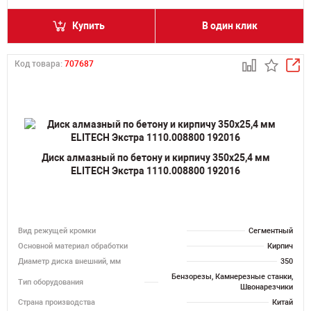
Купить
В один клик
Код товара:
707687
Диск алмазный по бетону и кирпичу 350х25,4 мм
ELITECH Экстра 1110.008800 192016
Вид режущей кромки
Сегментный
Основной материал обработки
Кирпич
Диаметр диска внешний, мм
350
Бензорезы, Камнерезные станки,
Тип оборудования
Швонарезчики
Страна производства
Китай