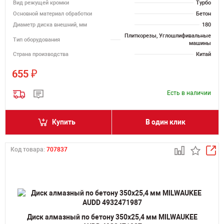
Вид режущей кромки
Турбо
Основной материал обработки
Бетон
Диаметр диска внешний, мм
180
Плиткорезы, Углошлифивальные
Тип оборудования
машины
Страна производства
Китай
₽
655
Есть в наличии
Купить
В один клик
Код товара:
707837
Диск алмазный по бетону 350х25,4 мм MILWAUKEE