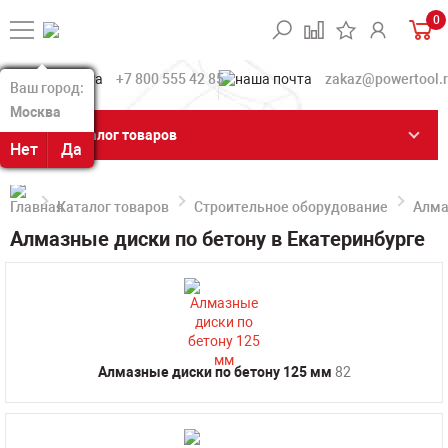
0
+7 800 555 42 85
zakaz@powertool.
Ваш город:
Ваш город:
Москва
Москва
Каталог товаров
Нет
Нет
Да
Да
Каталог товаров
Строительное оборудование
Алма
Алмазные диски по бетону в Екатеринбурге
Алмазные диски по бетону 125 мм
82