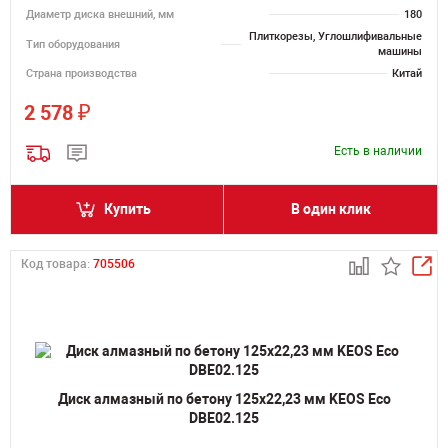
Диаметр диска внешний, мм
180
Плиткорезы, Углошлифивальные
Тип оборудования
машины
Страна производства
Китай
₽
2 578
Есть в наличии
Купить
В один клик
Код товара:
705506
Диск алмазный по бетону 125х22,23 мм KEOS Eco
DBE02.125