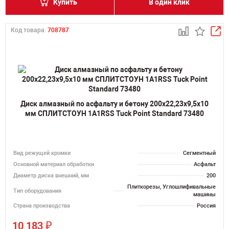
Купить
В один клик
Код товара:
708787
Диск алмазный по асфальту и бетону 200х22,23х9,5х10
мм СПЛИТСТОУН 1A1RSS Tuck Point Standard 73480
Вид режущей кромки
Сегментный
Основной материал обработки
Асфальт
Диаметр диска внешний, мм
200
Плиткорезы, Углошлифивальные
Тип оборудования
машины
Страна производства
Россия
₽
10 183