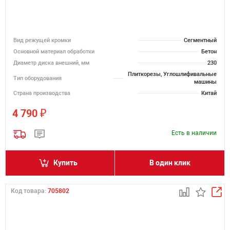
Вид режущей кромки
Сегментный
Основной материал обработки
Бетон
Диаметр диска внешний, мм
230
Плиткорезы, Углошлифивальные
Тип оборудования
машины
Страна производства
Китай
₽
4 790
Есть в наличии
Купить
В один клик
Код товара:
705802