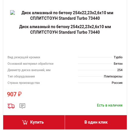
Диск алмазный по бетону 254х22,23х2,6х10 мм
СПЛИТСТОУН Standard Turbo 73440
Вид режущей кромки
Турбо
Основной материал обработки
Бетон
Диаметр диска внешний, мм
254
Тип оборудования
Плиткорезы
Страна производства
Россия
₽
907
Есть в наличии
Купить
В один клик