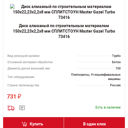
Диск алмазный по строительным материалам
150х22,23х2,2х8 мм СПЛИТСТОУН Master Gazel Turbo
73416
Вид режущей кромки
Турбо
Основной материал обработки
Бетон
Диаметр диска внешний, мм
150
Плиткорезы, Углошлифивальные
Тип оборудования
машины
Страна производства
Россия
₽
731
Есть в наличии
Купить
В один клик