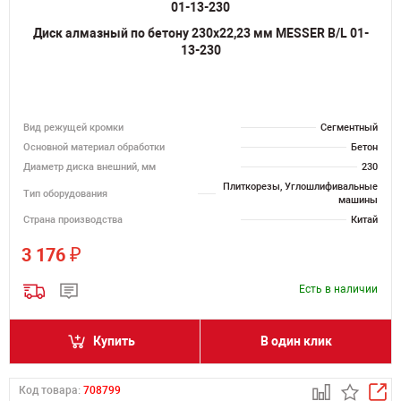
Диск алмазный по бетону 230х22,23 мм MESSER B/L 01-
13-230
Вид режущей кромки
Сегментный
Основной материал обработки
Бетон
Диаметр диска внешний, мм
230
Плиткорезы, Углошлифивальные
Тип оборудования
машины
Страна производства
Китай
₽
3 176
Есть в наличии
Купить
В один клик
Код товара:
708799