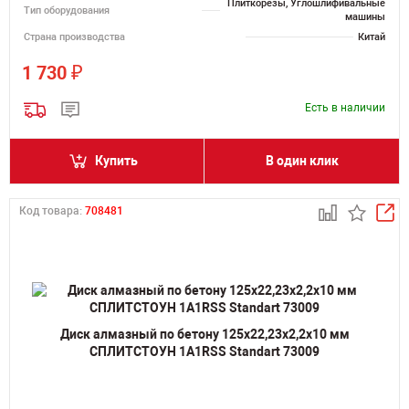
Плиткорезы, Углошлифивальные
Тип оборудования
машины
Страна производства
Китай
₽
1 730
Есть в наличии
Купить
В один клик
Код товара:
708481
Диск алмазный по бетону 125х22,23х2,2х10 мм
СПЛИТСТОУН 1A1RSS Standart 73009