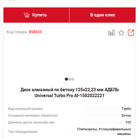
Купить
В один клик
Код товара:
858033
Диск алмазный по бетону 125х22,23 мм АДЕЛЬ
Universal Turbo Pro AI-1502022221
Вид режущей кромки
Турбо
Основной материал обработки
Бетон
Диаметр диска внешний, мм
125
Плиткорезы, Углошлифивальные
Тип оборудования
машины