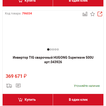
Купить
В один клик
Код товара:
796034
Инвертор TIG сварочный HUGONG Superwave 500U
арт.043926
₽
369 671
Купить
В один клик