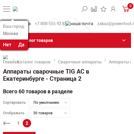
0
+7 800 555 42 85
zakaz@powertool.
Ваш город:
Ваш город:
Москва
Москва
Каталог товаров
Нет
Нет
Да
Да
Каталог товаров
Сварочные аппараты
Аппараты ар
Аппараты сварочные TIG AC в
Екатеринбурге - Страница 2
Всего 60 товаров в разделе
Сортировать
По умолчанию
Отображать
30 товаров
1
2