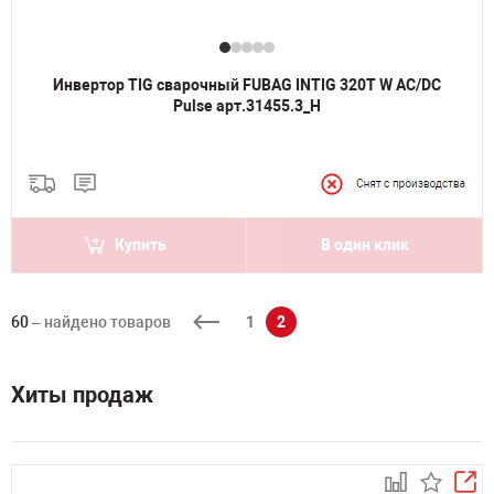
Инвертор TIG сварочный FUBAG INTIG 320T W AC/DC
Pulse арт.31455.3_Н
Купить
В один клик
60
– найдено товаров
1
2
Хиты продаж