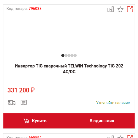
Код товара:
796038
Инвертор TIG сварочный TELWIN Technology TIG 202
AC/DC
₽
331 200
Купить
В один клик
Код товара:
665594