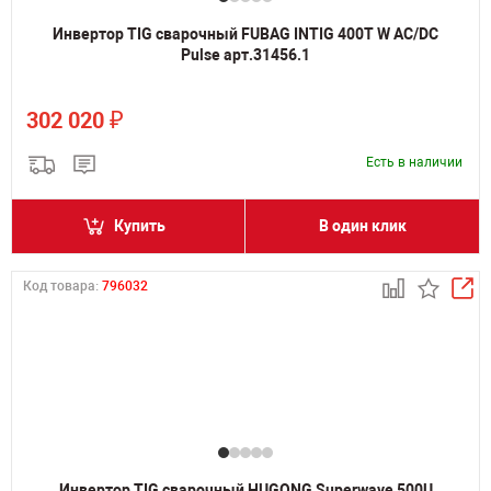
Инвертор TIG сварочный FUBAG INTIG 400T W AC/DC
Pulse арт.31456.1
₽
302 020
Есть в наличии
Купить
В один клик
Код товара:
796032
Инвертор TIG сварочный HUGONG Superwave 500U