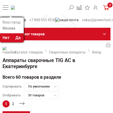
0
+7 800 555 42 85
zakaz@powertool.
Ваш город:
Ваш город:
Москва
Москва
Каталог товаров
Нет
Нет
Да
Да
Каталог товаров
Сварочные аппараты
Аппараты ар
Аппараты сварочные TIG AC в
Екатеринбурге
Всего 60 товаров в разделе
Сортировать
По умолчанию
Отображать
30 товаров
1
2