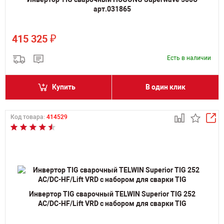
арт.031865
₽
415 325
Есть в наличии
Купить
В один клик
Код товара:
414529
Инвертор TIG сварочный TELWIN Superior TIG 252
AC/DC-HF/Lift VRD с набором для сварки TIG